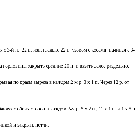
с 3-й п., 22 п. изн. гладью, 22 п. узором с косами, начиная с 3-
за горловины закрыть средние 20 п. и вязать далее раздельно,
ывая по краям выреза в каждом 2-м р. 3 х 1 п. Через 12 р. от
яя с обеих сторон в каждом 2-м р. 5 х 2 п., 11 х 1 п. и 1 х 5 п.
зинкой и закрыть петли.