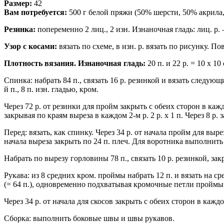
Размер:
42
Вам потребуется:
500 г белой пряжи (50% шерсти, 50% акрила,
Резинка:
попеременно 2 лиц., 2 изн. Изнаночная гладь: лиц. р. —
Узор с косами:
вязать по схеме, в изн. р. вязать по рисунку. Пов
Плотность вязания. Изнаночная гладь:
20 п. и 22 р. = 10 х 10 
Спинка: набрать 84 п., связать 16 р. резинкой и вязать следующим
й п., 8 п. изн. гладью, кром.
Через 72 р. от резинки для пройм закрыть с обеих сторон в каждо
закрывая по краям выреза в каждом 2-м р. 2 р. х 1 п. Через 8 р. 
Перед: вязать, как спинку. Через 34 р. от начала пройм для выре
начала выреза закрыть по 24 п. плеч. Для воротника выполнит
Набрать по вырезу горловины 78 п., связать 10 р. резинкой, з
Рукава: из 8 средних кром. проймы набрать 12 п. и вязать на сре
(= 64 п.), одновременно подхватывая кромочные петли проймы
Через 34 р. от начала для скосов закрыть с обеих сторон в каждо
Сборка: выполнить боковые швы и швы рукавов.