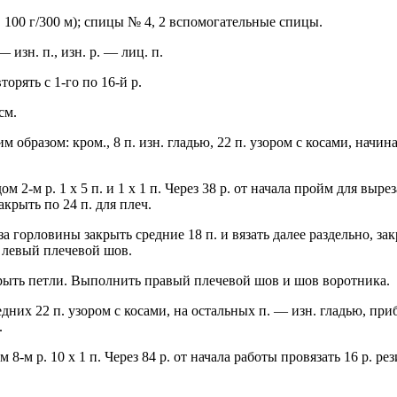
 100 г/300 м); спицы № 4, 2 вспомогательные спицы.
 изн. п., изн. р. — лиц. п.
торять с 1-го по 16-й р.
см.
 образом: кром., 8 п. изн. гладью, 22 п. узором с косами, начиная 
м 2-м р. 1 х 5 п. и 1 х 1 п. Через 38 р. от начала пройм для выре
закрыть по 24 п. для плеч.
за горловины закрыть средние 18 п. и вязать далее раздельно, закр
ь левый плечевой шов.
акрыть петли. Выполнить правый плечевой шов и шов воротника.
дних 22 п. узором с косами, на остальных п. — изн. гладью, прибавл
.
м 8-м р. 10 х 1 п. Через 84 р. от начала работы провязать 16 р. ре