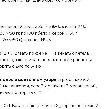
пёстрой пряжи. Шаль крючком схемы и
еланжевой пряжи Serine (56% хлопка. 24%
 м/50 г); по 100 г белой, серой и 50 г
120 м/50 г); крючок №4,5.
12 + 7, Вязать по схеме 1. Начинать с петель
ппорта, заканчивать петлями после раппорта.
торять с 2-го по 5-й р.
полос в цветочном узоре:
3 р. оранжевой
ой меланжевой, серой, оранжевой меланжевой,
ью, повторять от *.
10+1. Вязать, как цветочный узор, но по схеме 2