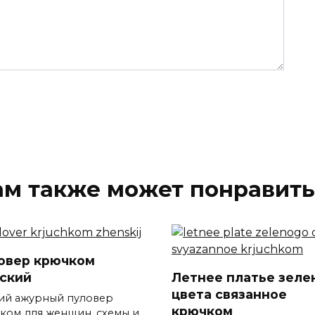
ам также может понравить
овер крючком
ский
Летнее платье зеле
цвета связанное
ий ажурный пуловер
крючком
ком для женщин, схемы и