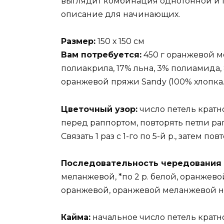
выглядит комбинация однотонной и 
описание для начинающих.
Размер:
150 х 150 см
Вам потребуется:
450 г оранжевой м
полиакрила, 17% льна, 3% полиамида, 85
оранжевой пряжи Sandy (100% хлопка. 
Цветочный узор:
число петель кратно 
перед раппортом, повторять петли ра
Связать 1 раз с 1-го по 5-й р., затем пов
Последовательность чередования 
меланжевой, *по 2 р. белой, оранжев
оранжевой, оранжевой меланжевой нит
Кайма:
начальное число петель кратно 