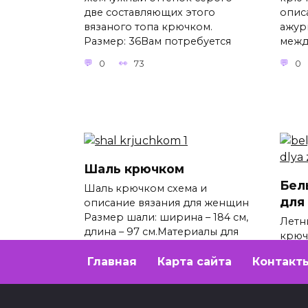
две составляющих этого
опис
вязаного топа крючком.
ажур
Размер: 36Вам потребуется
межд
0
73
0
Шаль крючком
Бел
Шаль крючком схема и
для
описание вязания для женщин
Размер шали: ширина – 184 см,
Летн
длина – 97 см.Материалы для
крюч
вязания: 300 г
опис
Главная
Карта сайта
Контакт
2015 
0
446
потр
0