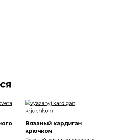
ся
ного
Вязаный кардиган
крючком