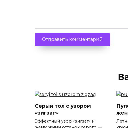
В
Серый тол с узором
Пул
«зигзаг»
жен
Эффектный узор «зигзаг» и
Летн
жемчужный оттенок серого —
крюч