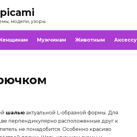
picami
емы, модели, узоры
Женщинам
Мужчинам
Животным
Аксесс
крючком
ей
шалью
актуальной L-образной формы. Для
 две перпендикулярно расположенные друг к
 петель не понадобится. Особенно красиво