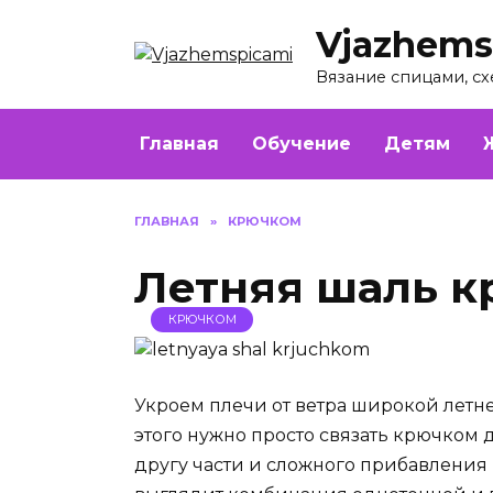
Перейти
Vjazhems
к
содержанию
Вязание спицами, сх
Главная
Обучение
Детям
ГЛАВНАЯ
»
КРЮЧКОМ
Летняя шаль 
КРЮЧКОМ
Укроем плечи от ветра широкой летн
этого нужно просто связать крючком
другу части и сложного прибавления