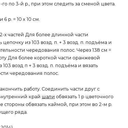
-го по 3-й р., при этом следить за сменой цвета.
6 р. = 10 x 10 см.
 2-х частей Для более длинной части
епочку из 103 возд. п. + 3 возд. п. подъёма и
тельности чередования полос. Через 138 см =
боту Для более короткой части оранжевой
03 возд п + 3 возд. п. подъёма и вязать
сти чередования полос.
 закончить работу. Соединить части друг с
 Внутренний край
шали
обвязать 1 р цветочного
 стороны обвязать каймой, при этом во 2-м р.
дущего ряда.
2014)