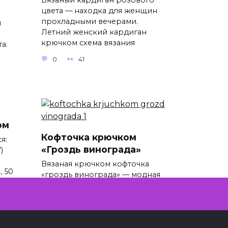
Вязаный кардиган розового
цвета — находка для женщин
прохладными вечерами.
м
Летний женский кардиган
крючком схема вязания
а.
0
41
ом
Кофточка крючком
я:
«Гроздь винограда»
)
Вязаная крючком кофточка
 50
«гроздь винограда» — модная
и красивая вещь женского
гардероба. Женская кофта
крючком схемы
0
46