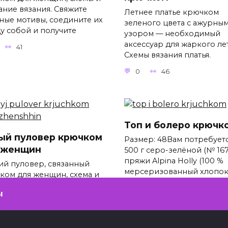
ание вязания. Свяжите
Летнее платье крючком
ные мотивы, соедините их
зеленого цвета с ажурны
у собой и получите
узором — необходимый
аксессуар для жаркого лет
41
Схемы вязания платья.
0
46
Топ и болеро крючк
ый пуловер крючком
Размер: 48Вам потребуетс
 женщин
500 г серо-зелёной (№ 167
пряжи Alpina Holly (100 %
ий пуловер, связанный
мерсеризованный хлопок,
ком для женщин, схема и
г/200 м), спицы № 2,5;
ание. Модный пуловер
ы
года. Размеры: 36 (40)Вам
0
276
ебуется
47