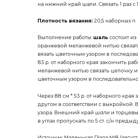
на нижний край шали. Связать 1 раз с 1
Плотность вязания:
20,5 наборных п. и 
Выполнение работы:
шаль
состоит из
оранжевой меланжевой нитью связать ц
вязать цветочным узором в последова
83 р. от наборного края закончить ра
меланжевой нитью связать цепочку из 1
цветочным узором в последовательно
Через 88 см * 53 р. от наборного края
другом в соответствии с выкройкой.
узора. Внешний край
шали
и торцевые
в углах пропускать по 5 ст. с/н преды
Источник Маленькая Diana №8 (август 