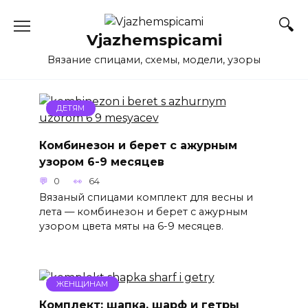
Перейти
к
Vjazhemspicami
содержанию
Вязание спицами, схемы, модели, узоры
ДЕТЯМ
Комбинезон и берет с ажурным
узором 6-9 месяцев
0
64
Вязаный спицами комплект для весны и
лета — комбинезон и берет с ажурным
узором цвета мяты на 6-9 месяцев.
ЖЕНЩИНАМ
Комплект: шапка, шарф и гетры