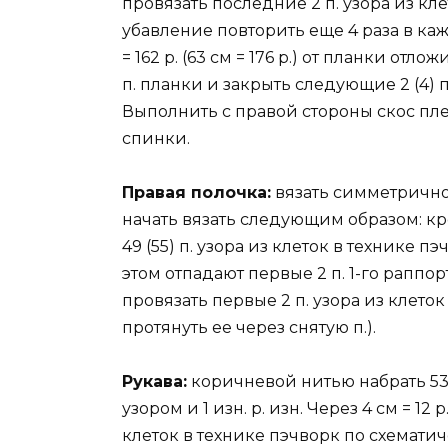
провязать последние 2 п. узора из кле
убавление повторить еще 4 раза в кажд
= 162 р. (63 см = 176 р.) от планки от
п. планки и закрыть следующие 2 (4) п„
Выполнить с правой стороны скос плеч
спинки.
Правая полочка:
вязать симметрично 
начать вязать следующим образом: кр
49 (55) п. узора из клеток в технике
этом отпадают первые 2 п. 1-го раппо
провязать первые 2 п. узора из клеток в
протянуть ее через снятую п.).
Рукава:
коричневой нитью набрать 53 (
узором и 1 изн. р. изн. Через 4 см = 12
клеток в технике пэчворк по схематиче