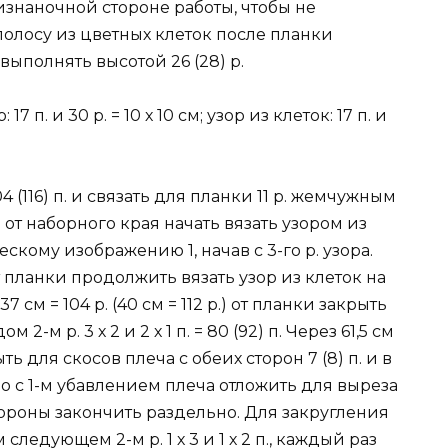
знаночной стороне работы, чтобы не
полосу из цветных клеток после планки
выполнять высотой 26 (28) р.
 п. и 30 р. = 10 х 10 см; узор из клеток: 17 п. и
(116) п. и связать для планки 11 р. жемчужным
 р. от наборного края начать вязать узором из
скому изображению 1, начав с 3-го р. узора.
.) от планки продолжить вязать узор из клеток на
 см = 104 р. (40 см = 112 р.) от планки закрыть
2-м р. 3 х 2 и 2 х 1 п. = 80 (92) п. Через 61,5 см
крыть для скосов плеча с обеих сторон 7 (8) п. и в
нно с 1-м убавлением плеча отложить для выреза
тороны закончить раздельно. Для закругления
ледующем 2-м р. 1 х 3 и 1 х 2 п., каждый раз