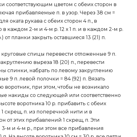
ки соответствующим цветом с обеих сторон в
., включая прибавляемые п. в узор. Через 38 см =
 для оката рукава с обеих сторон 4 п., в
в каждом 2-м и 4-м р. 12 х 1 п. и в каждом 2-м р.
2 р.) от планки закрыть оставшиеся 13 (21) п.
круговые спицы перевести отложенные 9 п.
акруглению выреза 18 (20) п., перевести
ины спинки, набрать по левому закруглению
ые 9 п. левой полочки = 84 (92) п. Вязать
воротник, при этом, чтобы не возникало
отные накиды со следующей или соответственно
высоте воротника 10 р. прибавить с обеих
по 1 скрещ, п. из поперечной нити и в
н от этих прибавлений 1 скрещ, п. Эти
-м и 4-м р., при этом все прибавления
 п. На высоте воротника 10 см = 30 р. все петли