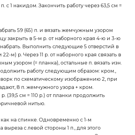
с 1 накидом. Закончить работу через 63,5 см =
рать 59 (65) п. и вязать жемчужным узором
цу закрыть в 5-м р. от наборного края 4-ю и 3-ю
а набрать. Выполнить следующие 5 отверстий в
2-м) р. Через 11 р. от наборного края связать в
ным узором (= планка), остальные п. вязать изн.
 продолжить работу следующим образом: кром.,
 пэчворк по схематическому изображению 2, при
адают, 8 п. жемчужного узора + кром.
р. (39,5 см = 110 р.) от планки продолжить
 коричневой нитью.
как на спинке. Одновременно с 1-м
выреза с левой стороны 1 п., для этого