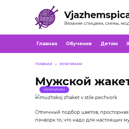
Перейти
к
Vjazhemspic
содержанию
Вязание спицами, схемы, мо
Главная
Обучение
Детям
ГЛАВНАЯ
»
МУЖЧИНАМ
Мужской жакет
МУЖЧИНАМ
Отличный подбор цветов, просторная 
пэчворк то, что надо для настоящих м