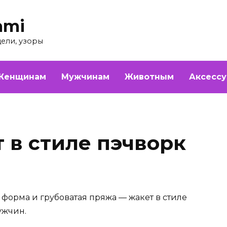
ami
дели, узоры
Женщинам
Мужчинам
Животным
Аксесс
 в стиле пэчворк
форма и грубоватая пряжа — жакет в стиле
ужчин.