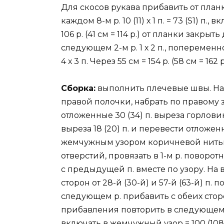
Для скосов рукава прибавить от план
каждом 8-м р. 10 (11) х 1 п. = 73 (S1) п
106 р. (41 см = 114 р.) от планки закрыть
следующем 2-м р. 1 х 2 п., попеременно 
4 х 3 п. Через 55 см = 154 р. (58 см = 16
Сборка:
выполнить плечевые швы. На 
правой полочки, набрать по правому з
отложенные 30 (34) п. выреза горлов
выреза 18 (20) п. и перевести отложенн
жемчужным узором коричневой нитью 
отверстий, провязать в 1-м р. повор
с предыдущей п. вместе по узору. На 
сторон от 28-й (30-й) и 57-й (63-й) п. 
следующем р. прибавить с обеих сторо
прибавления повторить в следующем 3
включать в жемчужный узор = 100 (108)