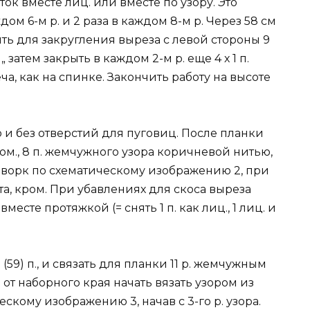
ток вместе лиц. или вместе по узору. Это
ом 6-м р. и 2 раза в каждом 8-м р. Через 58 см
ложить для закругления выреза с левой стороны 9
 затем закрыть в каждом 2-м р. еще 4 х 1 п.
а, как на спинке. Закончить работу на высоте
и без отверстий для пуговиц. После планки
ом., 8 п. жемчужного узора коричневой нитью,
 пэчворк по схематическому изображению 2, при
рта, кром. При убавлениях для скоса выреза
месте протяжкой (= снять 1 п. как лиц., 1 лиц. и
59) п., и связать для планки 11 р. жемчужным
 р. от наборного края начать вязать узором из
скому изображению 3, начав с 3-го р. узора.