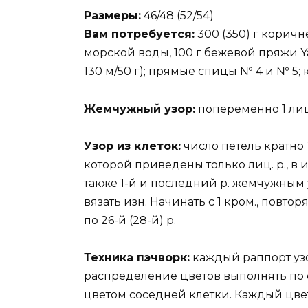
Размеры:
46/48 (52/54)
Вам потребуется:
300 (350) г коричне
морской воды, 100 г бежевой пряжи Y
130 м/50 г); прямые спицы № 4 и № 5;
Жемчужный узор:
попеременно 1 лиц.
Узор из клеток:
число петель кратно 17
которой приведены только лиц. р., в и
также 1-й и последний р. жемчужным узо
вязать изн. Начинать с 1 кром., повтор
по 26-й (28-й) р.
Техника пэчворк:
каждый раппорт узо
распределение цветов выполнять по с
цветом соседней клетки. Каждый цвет