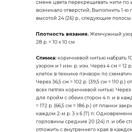
смене цвета перекрещивать нити по и
возникало отверстий, Выполнить 1-ю 
высотой 24 (26) р., следующие полосы 
Плотность вязания.
Жемчужный узор: 17
28 р. = 10 х 10 см.
Спинка:
коричневой нитью набрать 104 
узором и 1 изн. р. изн. Через 4 см = 12
клеток в технике пэчворк по схематиче
Через 36,5 см = 102 р. (39,5 см = 110 р
всех петлях коричневой нитью. Через 37
для пройм с обеих сторон 4 п. и в каждом 
= 172 р. (66,5 см = 186 р.) от планки за
каждом 2-м р. 3 х 6 (7) п. Одновреме
горловины средние 20 (24) п. и обе с
отложить с внутреннего края в каждом с