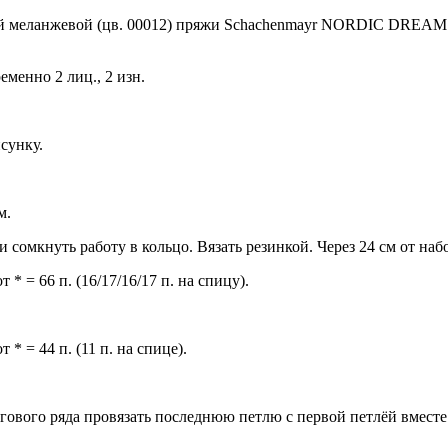
ой меланжевой (цв. 00012) пряжи Schachenmayr NORDIC DREAM (
еменно 2 лиц., 2 изн.
исунку.
м.
 и сомкнуть работу в кольцо. Вязать резинкой. Через 24 см от на
т * = 66 п. (16/17/16/17 п. на спицу).
т * = 44 п. (11 п. на спице).
угового ряда провязать последнюю петлю с первой петлёй вместе ли