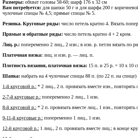
Размеры:
обхват головы 58-60; шарф 176 х 32 см
Вам потребуется:
для шапки 50 г и для шарфа 200 г коричнев
чулочные спицы № 4,5; прямые спицы № 5.
Резинка. Круговые ряды:
число петель кратно 4. Вязать попер
Прямые и обратные ряды:
число петель кратно 4 + 2 кром.
Лиц. р.:
попеременно 2 лиц., 2 изн.; в изн. р. петли вязать по р
Платочная вязка:
лиц. и изн. р. — лиц. п.
Плотность вязания, платочная вязка:
15 п. и 25 р. = 10 х 10 с
Шапка:
набрать на 4 чулочные спицы 88 п. (по 22 п. на спице)
1-й круговой р.:
* 2 лиц., 2 п. провязать вместе изн., повторять о
2-7-й круговые р.:
попеременно 2 лиц., 1 изн.
8-й круговой р.:
* 2 п. провязать вместе лиц., 1 изн., повторять о
9-11-й круговые р.:
попеременно 1 лиц., 1 изн.
12-й круговой р.:
1 лиц., 2 п. провязать вместе лиц.; в конце кр