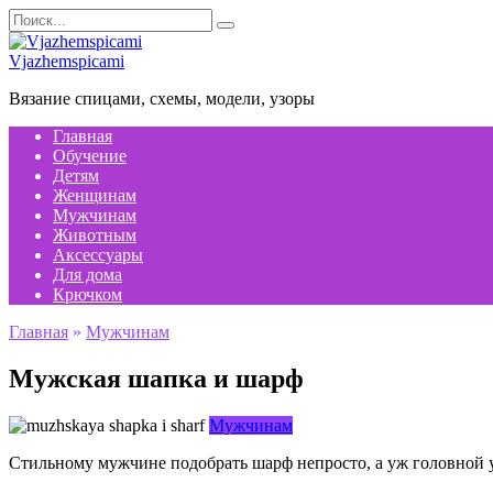
Перейти
Search
к
for:
содержанию
Vjazhemspicami
Вязание спицами, схемы, модели, узоры
Главная
Обучение
Детям
Женщинам
Мужчинам
Животным
Аксессуары
Для дома
Крючком
Главная
»
Мужчинам
Мужская шапка и шарф
Мужчинам
Стильному мужчине подобрать шарф непросто, а уж головной у