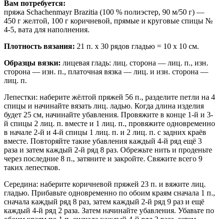
Вам потребуется:
пряжа Schachenmayr Brazitia (100 % полиэстер, 90 м/50 г) —
450 г желтой, 100 г коричневой, прямые и круговые спицы №
4-5, вата для наполнения.
Плотность вязания:
21 п. х 30 рядов гладью = 10 x 10 см.
Образцы вязки:
лицевая гладь: лиц. сторона — лиц. п., изн.
сторона — изн. п., платочная вязка — лиц. и изн. сторона —
лиц. п.
Лепестки: наберите жёлтой пряжей 56 п., разделите петли на 4
спицы и начинайте вязать лиц. ладью. Когда длина изделия
будет 25 см, начинайте убавления. Провяжите в конце 1-й и 3-
й спицы 2 лиц. п. вместе и 1 лиц. п., провяжите одновременно
в начале 2-й и 4-й спицы 1 лиц. п. и 2 лиц. п. с задних краёв
вместе. Повторяйте такие убавления каждый 4-й ряд ещё 3
раза и затем каждый 2-й ряд 8 раз. Обрежьте нить и проденьте
через последние 8 п., затяните и закройте. Свяжите всего 9
таких лепестков.
Середина: наберите коричневой пряжей 23 п. и вяжите лиц.
гладью. Прибавьте одновременно по обоим краям сначала 1 п.,
сначала каждый ряд 8 раз, затем каждый 2-й ряд 9 раз и ещё
каждый 4-й ряд 2 раза. Затем начинайте убавления. Убавьте по