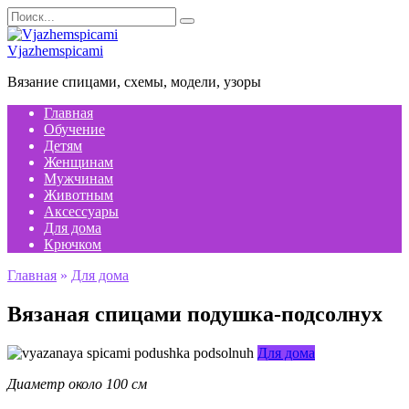
Перейти
Search
к
for:
содержанию
Vjazhemspicami
Вязание спицами, схемы, модели, узоры
Главная
Обучение
Детям
Женщинам
Мужчинам
Животным
Аксессуары
Для дома
Крючком
Главная
»
Для дома
Вязаная спицами подушка-подсолнух
Для дома
Диаметр около 100 см