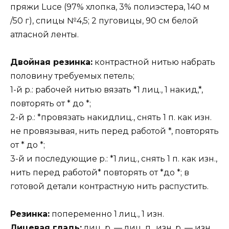
пряжи Luce (97% хлопка, 3% полиэстера, 140 м
/50 г), спицы №4,5; 2 пуговицы, 90 см белой
атласной ленты.
Двойная резинка:
контрастной нитью набрать
половину требуемых петель;
1-й р.: рабочей нитью вязать *1 лиц., 1 накид,*,
повторять от * до *;
2-й р.: *провязать накидлиц., снять 1 п. как изн.
не провязывая, нить перед работой *, повторять
от * до *;
3-й и последующие р.: *1 лиц., снять 1 п. как изн.,
нить перед работой* повторять от *до *; в
готовой детали контрастную нить распустить.
Резинка:
попеременно 1 лиц., 1 изн.
Лицевая гладь:
лиц. р. — лиц. п., изн. р. — изн.