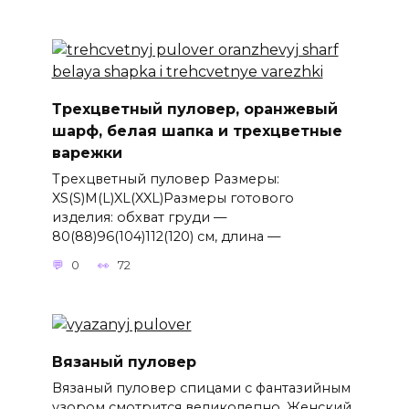
Трехцветный пуловер, оранжевый
шарф, белая шапка и трехцветные
варежки
Трехцветный пуловер Размеры:
XS(S)M(L)XL(XXL)Размеры готового
изделия: обхват груди —
80(88)96(104)112(120) см, длина —
0
72
Вязаный пуловер
Вязаный пуловер спицами с фантазийным
узором смотрится великолепно. Женский