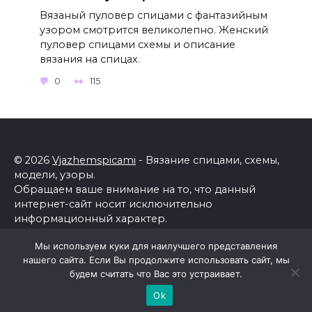
Вязаный пуловер спицами с фантазийным
узором смотрится великолепно. Женский
пуловер спицами схемы и описание
вязания на спицах.
0
115
© 2026
Vjazhemspicami
- Вязание спицами, схемы,
модели, узоры.
Обращаем ваше внимание на то, что данный
интернет-сайт носит исключительно
информационный характер.
Все торговые марки принадлежат их владельцам.
Мы используем куки для наилучшего представления
Все права защищены.
нашего сайта. Если Вы продолжите использовать сайт, мы
Политика конфиденциальности
будем считать что Вас это устраивает.
Ok