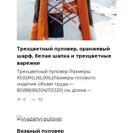
Трехцветный пуловер, оранжевый
шарф, белая шапка и трехцветные
варежки
Трехцветный пуловер Размеры:
XS(S)M(L)XL(XXL)Размеры готового
изделия: обхват груди —
80(88)96(104)112(120) см, длина —
0
72
Вязаный пуловер