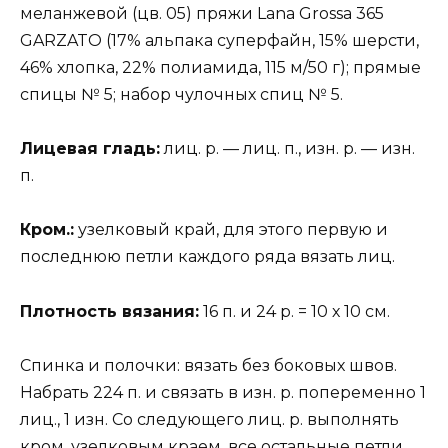
меланжевой (цв. 05) пряжи Lana Grossa 365
GARZATO (17% альпака суперфайн, 15% шерсти,
46% хлопка, 22% полиамида, 115 м/50 г); прямые
спицы № 5; набор чулочных спиц № 5.
Лицевая гладь:
лиц. р. — лиц. п., изн. р. — изн.
п.
Кром.:
узелковый край, для этого первую и
последнюю петли каждого ряда вязать лиц.
Плотность вязания:
16 п. и 24 р. = 10 х 10 см.
Спинка и полочки: вязать без боковых швов.
Набрать 224 п. и связать в изн. р. попеременно 1
лиц., 1 изн. Со следующего лиц. р. выполнять
кром. узелковым краем, все остальные петли