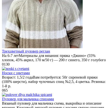
Трехцветный пуловер реглан
На 6-7 летМатериалы для вязания: пряжа «Джино» (55%
хлопок, 45% акрил, 170 м/50 г) — 200 г синего, 350 г голубого
0
130
Носки с цветами
Возраст: 1,5/2 годаВам потребуется: 50г сиреневой пряжи
(100% шерсти), набор чулочных спиц №2,5, 4 цветка. Резинка:
1-й р.
0
65
Пуловер для мальчика спицами
Вязаный пуловер для мальчика схема, выкройка и описание
вязания. Красивый детский пуловер с косами связан спицами,