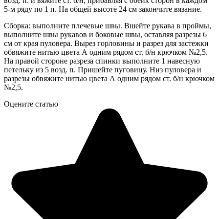
возд. п. и вяжите ст. б/н, прибавляя с обеих сторон в каждом
5-м ряду по 1 п. На общей высоте 24 см закончите вязание.
Сборка: выполните плечевые швы. Вшейте рукава в проймы,
выполните швы рукавов и боковые швы, оставляя разрезы 6
см от края пуловера. Вырез горловины и разрез для застежки
обвяжите нитью цвета А одним рядом ст. б/н крючком №2,5.
На правой стороне разреза спинки выполните 1 навесную
петельку из 5 возд. п. Пришейте пуговицу. Низ пуловера и
разрезы обвяжите нитью цвета А одним рядом ст. б/н крючком
№2,5.
Оцените статью