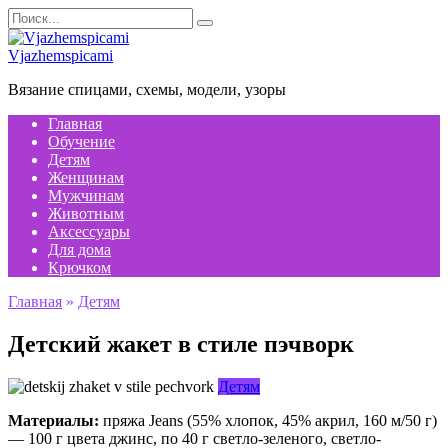
Перейти
Search
к
for:
содержанию
Vjazhemspicami
Вязание спицами, схемы, модели, узоры
Главная
Обучение
Детям
Женщинам
Мужчинам
Животным
Аксессуары
Для дома
Крючком
Главная
»
Детям
Детский жакет в стиле пэчворк
Детям
Материалы:
пряжа Jeans (55% хлопок, 45% акрил, 160 м/50 г)
— 100 г цвета джинс, по 40 г светло-зеленого, светло-