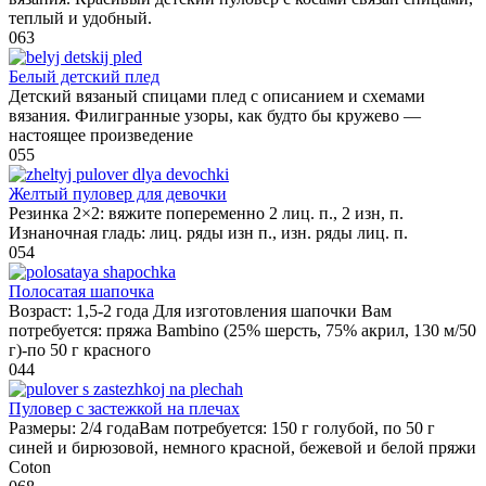
теплый и удобный.
0
63
Белый детский плед
Детский вязаный спицами плед с описанием и схемами
вязания. Филигранные узоры, как будто бы кружево —
настоящее произведение
0
55
Желтый пуловер для девочки
Резинка 2×2: вяжите попеременно 2 лиц. п., 2 изн, п.
Изнаночная гладь: лиц. ряды изн п., изн. ряды лиц. п.
0
54
Полосатая шапочка
Возраст: 1,5-2 года Для изготовления шапочки Вам
потребуется: пряжа Bambino (25% шерсть, 75% акрил, 130 м/50
г)-по 50 г красного
0
44
Пуловер с застежкой на плечах
Размеры: 2/4 годаВам потребуется: 150 г голубой, по 50 г
синей и бирюзовой, немного красной, бежевой и белой пряжи
Coton