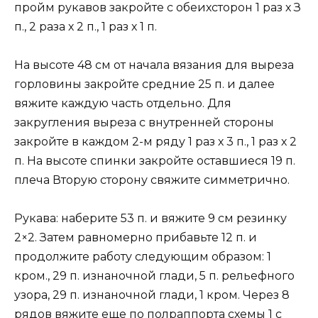
пройм рукавов закройте с обеихсторон 1 раз х З
п., 2 раза х 2 п., 1 раз х 1 п.
На высоте 48 см от начала вязания для выреза
горловины закройте средние 25 п. и далее
вяжите каждую часть отдельно. Для
закругления выреза с внутренней стороны
закройте в каждом 2-м ряду 1 раз х 3 п., 1 раз х 2
п. На высоте спинки закройте оставшиеся 19 п.
плеча Вторую сторону свяжите симметрично.
Рукава: наберите 53 п. и вяжите 9 см резинку
2×2. Затем равномерно прибавьте 12 п. и
продолжите работу следующим образом: 1
кром., 29 п. изнаночной глади, 5 п. рельефного
узора, 29 п. изнаночной глади, 1 кром. Через 8
рядов вяжите еще по полраппорта схемы 1 с