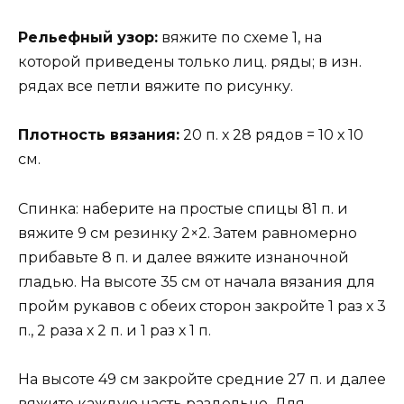
Рельефный узор:
вяжите по схеме 1, на
которой приведены только лиц. ряды; в изн.
рядах все петли вяжите по рисунку.
Плотность вязания:
20 п. х 28 рядов = 10 х 10
см.
Спинка: наберите на простые спицы 81 п. и
вяжите 9 см резинку 2×2. Затем равномерно
прибавьте 8 п. и далее вяжите изнаночной
гладью. На высоте 35 см от начала вязания для
пройм рукавов с обеих сторон закройте 1 раз х 3
п., 2 раза х 2 п. и 1 раз х 1 п.
На высоте 49 см закройте средние 27 п. и далее
вяжите каждую часть раздельно. Для