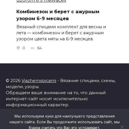
Комбинезон и берет с ажурным
узором 6-9 месяцев
Вязаный спицами комплект для весны и
лета — комбинезон и берет с ажурным
узором цвета мяты на 6-9 месяцев.
0
64
© 2026
Vjazhemspicami
- Вязание спицами, схемы,
модели, узоры.
Обращаем ваше внимание на то, что данный
интернет-сайт носит исключительно
информационный характер.
Все торговые марки принадлежат их владельцам.
Мы используем куки для наилучшего представления
Все права защищены.
нашего сайта. Если Вы продолжите использовать сайт, мы
Политика конфиденциальности
будем считать что Вас это устраивает.