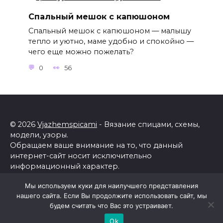
Спальный мешок с капюшоном
Спальный мешок с капюшоном — малышу
тепло и уютно, маме удобно и спокойно —
чего еще можно пожелать?
0
56
© 2026
Vjazhemspicami
- Вязание спицами, схемы,
модели, узоры.
Обращаем ваше внимание на то, что данный
интернет-сайт носит исключительно
информационный характер.
Все торговые марки принадлежат их владельцам.
Мы используем куки для наилучшего представления
Все права защищены.
нашего сайта. Если Вы продолжите использовать сайт, мы
Политика конфиденциальности
будем считать что Вас это устраивает.
Ok