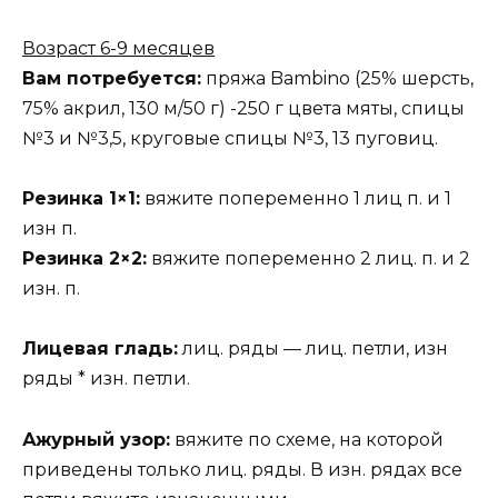
Возраст 6-9 месяцев
Вам потребуется:
пряжа Bambino (25% шерсть,
75% акрил, 130 м/50 г) -250 г цвета мяты, спицы
№3 и №3,5, круговые спицы №3, 13 пуговиц.
Резинка 1×1:
вяжите попеременно 1 лиц п. и 1
изн п.
Резинка 2×2:
вяжите попеременно 2 лиц. п. и 2
изн. п.
Лицевая гладь:
лиц. ряды — лиц. петли, изн
ряды * изн. петли.
Ажурный узор:
вяжите по схеме, на которой
приведены только лиц. ряды. В изн. рядах все