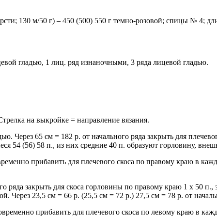
ти; 130 м/50 г) – 450 (500) 550 г темно-розовой; спицы № 4; 
евой гладью, 1 лиц. ряд изнаночными, 3 ряда лицевой гладью.
 Стрелка на выкройке = направление вязания.
ью. Через 65 см = 182 р. от начального ряда закрыть для плечевого
иеся 54 (56) 58 п., из них средние 40 п. образуют горловину, внеш
ременно прибавить для плечевого скоса по правому краю в каждо
ьного ряда закрыть для скоса горловины по правому краю 1 х 50 п.,
Через 23,5 см = 66 р. (25,5 см = 72 р.) 27,5 см = 78 р. от начал
овременно прибавить для плечевого скоса по левому краю в каждо