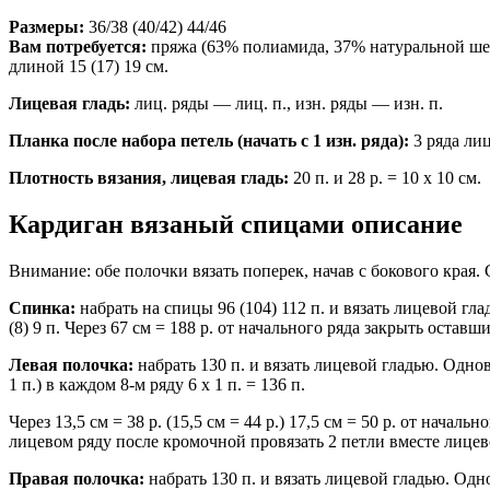
Размеры:
36/38 (40/42) 44/46
Вам потребуется:
пряжа (63% полиамида, 37% натуральной шерс
длиной 15 (17) 19 см.
Лицевая гладь:
лиц. ряды — лиц. п., изн. ряды — изн. п.
Планка после набора петель (начать с 1 изн. ряда):
3 ряда лиц
Плотность вязания, лицевая гладь:
20 п. и 28 р. = 10 х 10 см.
Кардиган вязаный спицами описание
Внимание: обе полочки вязать поперек, начав с бокового края.
Спинка:
набрать на спицы 96 (104) 112 п. и вязать лицевой глад
(8) 9 п. Через 67 см = 188 р. от начального ряда закрыть оставш
Левая полочка:
набрать 130 п. и вязать лицевой гладью. Однов
1 п.) в каждом 8-м ряду 6 х 1 п. = 136 п.
Через 13,5 см = 38 р. (15,5 см = 44 р.) 17,5 см = 50 р. от начал
лицевом ряду после кромочной провязать 2 петли вместе лицевой. 
Правая полочка:
набрать 130 п. и вязать лицевой гладью. Одн