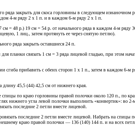
льного ряда закрыть для скоса горловины в следующем изнаночном ря
ждом 4-м ряду 2 х 1 п. и в каждом 6-м ряду 2 х 1 п.
 см = 48 р.) 19 см = 54 р. от начального ряда в каждом 4-м ряду 
цевую, 1 лиц., затем протянуть ее через снятую петлю).
ального ряда закрыть оставшиеся 24 п.
 для планки связать 1 см = 3 ряда лицевой гладью, при этом начат
 сгиба прибавить с обеих сторон 1 х 1 п., затем в каждом 6-м ряду
лину 45,5 (44) 42,5 см от нижнего края.
е спицы по краю горловины правой полочки около 120 п., по кр
петлях нижнего угла левой полочки выполнить «конвертик»: во 2-
вязать последние 2 петли вместе лицевой.
провязать последние 2 петли вместе лицевой. Набрать на спицы 
внешнему краю правой полочки — 136 (140) 144 п. и на всех петл