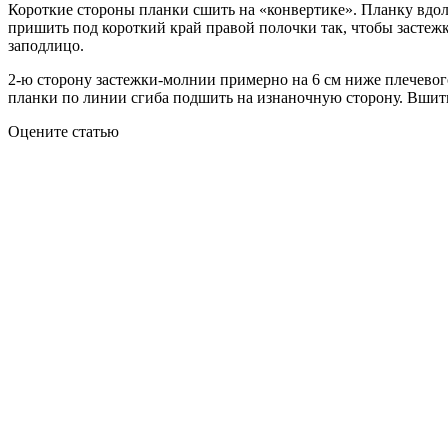
Короткие стороны планки сшить на «конвертике». Планку вдо
пришить под короткий край правой полочки так, чтобы застеж
заподлицо.
2-ю сторону застежки-молнии примерно на 6 см ниже плечевог
планки по линии сгиба подшить на изнаночную сторону. Вшить
Оцените статью