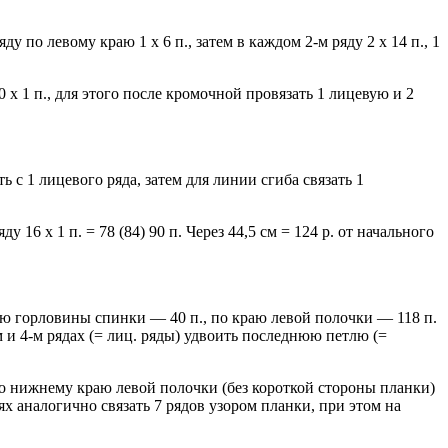
ду по левому краю 1 х 6 п., затем в каждом 2-м ряду 2 х 14 п., 1
30 х 1 п., для этого после кромочной провязать 1 лицевую и 2
ь с 1 лицевого ряда, затем для линии сгиба связать 1
 16 x 1 п. = 78 (84) 90 п. Через 44,5 см = 124 р. от начального
аю горловины спинки — 40 п., по краю левой полочки — 118 п.
м и 4-м рядах (= лиц. ряды) удвоить последнюю петлю (=
по нижнему краю левой полочки (без короткой стороны планки)
ях аналогично связать 7 рядов узором планки, при этом на