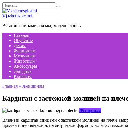
Перейти
Search
к
for:
содержанию
Vjazhemspicami
Вязание спицами, схемы, модели, узоры
Главная
Обучение
Детям
Женщинам
Мужчинам
Животным
Аксессуары
Для дома
Крючком
Главная
»
Женщинам
Кардиган с застежкой-молнией на плеч
Женщинам
Вязаный кардиган спицами с застежкой-молнией на плече выкр
пряжей и необычной асимметричной формой, но и застежкой-м