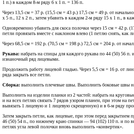
1 п.) в каждом 8-м ряду 6 x 1 п. = 136 п.
Через 13,5 см = 37 р. (15,5 см = 43 р.) 17,5 см = 49 р. от нача
х 5 п., 12 х 2 п., затем убавить в каждом 2-м ряду 15 х 1 п., в ка
Одновременно убавить для скоса полочки через 15 см = 42 р. (17
петли провязать вместе с наклоном влево (1 петлю снять, как ли
Через 68,5 см = 192 р. (70,5 см = 198 р.) 72,5 см = 204 р. от нач
Рукава:
набрать на спицы для каждого рукава по 44 (50) 56 п. и
изнаночный ряд лицевыми.
Продолжить работу лицевой гладью. Через 5,5 см = 16 р. от линии
ряда закрыть все петли.
Сборка:
выполнить плечевые швы. Выполнить боковые швы на д
Выполнить на изделии планки из 2 частей: набрать на круговы
и на всех петлях связать 7 рядов узором планеи, при этом на 
вывязать 1 лицевую и 1 лицевую скрещенную) и в 6-м ряду про
Затем закрыть петли, как лицевые, при этом перед закрытием 
46 (50) 54 п., по нижнему краю спинки — 94 (102) 110 п. и по 
петлях угла левой полочки вновь выполнить «конвертик».