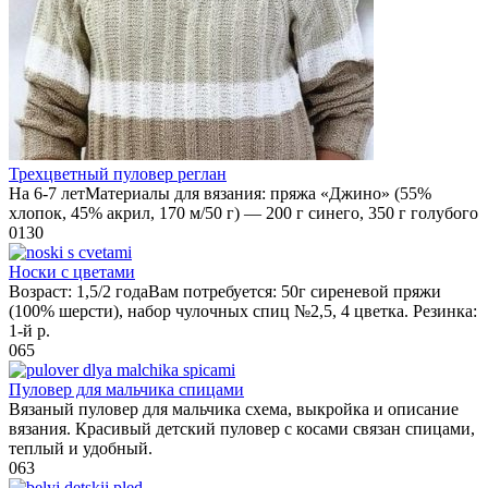
Трехцветный пуловер реглан
На 6-7 летМатериалы для вязания: пряжа «Джино» (55%
хлопок, 45% акрил, 170 м/50 г) — 200 г синего, 350 г голубого
0
130
Носки с цветами
Возраст: 1,5/2 годаВам потребуется: 50г сиреневой пряжи
(100% шерсти), набор чулочных спиц №2,5, 4 цветка. Резинка:
1-й р.
0
65
Пуловер для мальчика спицами
Вязаный пуловер для мальчика схема, выкройка и описание
вязания. Красивый детский пуловер с косами связан спицами,
теплый и удобный.
0
63