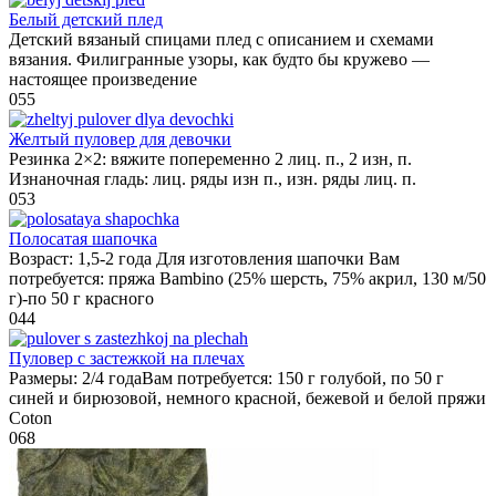
Белый детский плед
Детский вязаный спицами плед с описанием и схемами
вязания. Филигранные узоры, как будто бы кружево —
настоящее произведение
0
55
Желтый пуловер для девочки
Резинка 2×2: вяжите попеременно 2 лиц. п., 2 изн, п.
Изнаночная гладь: лиц. ряды изн п., изн. ряды лиц. п.
0
53
Полосатая шапочка
Возраст: 1,5-2 года Для изготовления шапочки Вам
потребуется: пряжа Bambino (25% шерсть, 75% акрил, 130 м/50
г)-по 50 г красного
0
44
Пуловер с застежкой на плечах
Размеры: 2/4 годаВам потребуется: 150 г голубой, по 50 г
синей и бирюзовой, немного красной, бежевой и белой пряжи
Coton
0
68