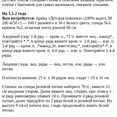
платье с бантиком для самых маленьких, связаное спицами.
На 1,5-2 года
Вам потребуется:
пряжа «Детская новинка» (100% акрил, М
200 м/50 г) — 100 г розового и 50 г белого цвета, спицы №3,
крючок №2, атласная лента длиной 60 см.
Ажурный узор: 1-й ряд — кром. п., *2 п. вместе лиц., накид*,
повторяйте *-*, в конце ряда вяжите кром. п. 2-й ряд — изн. п.
3-й ряд — кром. п. ,*накид,2п. вместелиц.*, повторяйте*-*, в
конце ряда вяжите кром. п. 4-й ряд — изн. п. Повторяйте 1-4-й
ряды.
Лицевая гладь: лиц. ряды — лиц. петли, изн. ряды — изн.
петли.
Плотность вязания: 25 п. х 30 рядов лиц. глади = 10 х 10 см.
Спинка: на спицы розовой нитью наберите 70 п., вяжите 21
см ажурным узором. Далее вяжите лиц. гладью, при этом в 1-
м ряду равномерно убавьте 10 п. Провяжите 4 ряда розовой
нитью, далее чередуйте по 2 ряда белой и розовой нитью. На
высоте 9 см от начала лиц. глади продолжайте вязать белой
нитью.