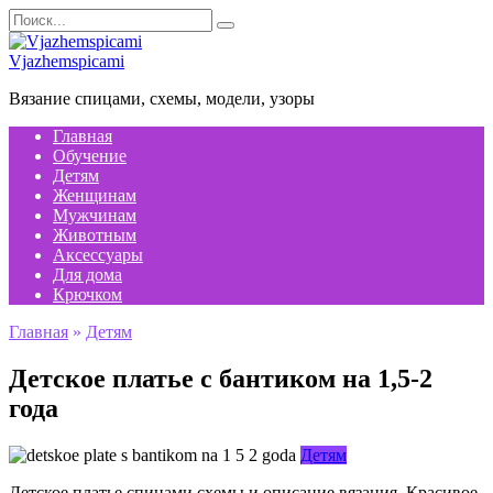
Перейти
Search
к
for:
содержанию
Vjazhemspicami
Вязание спицами, схемы, модели, узоры
Главная
Обучение
Детям
Женщинам
Мужчинам
Животным
Аксессуары
Для дома
Крючком
Главная
»
Детям
Детское платье с бантиком на 1,5-2
года
Детям
Детское платье спицами схемы и описание вязания. Красивое