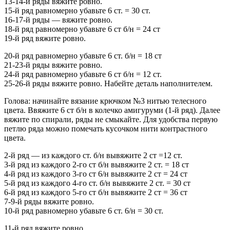
13-14-й ряды вяжите ровно.
15-й ряд равномерно убавьте 6 ст. = 30 ст.
16-17-й ряды — вяжите ровно.
18-й ряд равномерно убавьте 6 ст б/н = 24 ст
19-й ряд вяжите ровно.
20-й ряд равномерно убавьте 6 ст. б/н = 18 ст
21-23-й ряды вяжите ровно.
24-й ряд равномерно убавьте 6 ст б/н = 12 ст.
25-26-й ряды вяжите ровно. Набейте деталь наполнителем.
Голова: начинайте вязание крючком №3 нитью телесного
цвета. Ввяжите 6 ст б/н в колечко амигуруми (1-й ряд). Далее
вяжите по спирали, ряды не смыкайте. Для удобства первую
петлю ряда можно помечать кусочком нити контрастного
цвета.
2-й ряд — из каждого ст. б/н вывяжите 2 ст =12 ст.
3-й ряд из каждого 2-го ст б/н вывяжите 2 ст. = 18 ст
4-й ряд из каждого 3-го ст 6/н вывяжите 2 ст = 24 ст
5-й ряд из каждого 4-го ст. б/н вывяжите 2 ст. = 30 ст
6-й ряд из каждого 5-го ст б/н вывяжите 2 ст = 36 ст
7-9-й ряды вяжите ровно.
10-й ряд равномерно убавьте 6 ст. 6/н = 30 ст.
11-й ряд вяжите ровно.