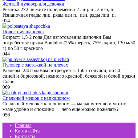
Желтый пуловер для девочки
Резинка 2×2: вяжите попеременно 2 лиц. п., 2 изн, п.
Изнаночная гладь: лиц. ряды изн п., изн. ряды лиц. п.
0
54
Полосатая шапочка
Возраст: 1,5-2 года Для изготовления шапочки Вам
потребуется: пряжа Bambino (25% шерсть, 75% акрил, 130 м/50
г)-по 50 г красного
0
44
Пуловер с застежкой на плечах
Размеры: 2/4 годаВам потребуется: 150 г голубой, по 50 г
синей и бирюзовой, немного красной, бежевой и белой пряжи
Coton
0
69
Спальный мешок с капюшоном
Спальный мешок с капюшоном — малышу тепло и уютно,
маме удобно и спокойно — чего еще можно пожелать?
0
56
Главная
Карта сайта
Контакты