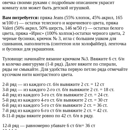
овечка своими руками с подробным описанием украсит
комнату или может быть детской игрушкой.
Вам потребуется:
пряжа Jeans (55% хлопок, 45% акрил, 165
м/100 г) — остатки телесного и коричневого цвета, пряжа
Valeri (50% акрил, 50% шерсть, 146 м/50 г) — остатки белого
цвета, пряжа «Ирис» (100% холпок)-остатки черного цвета, 2
черные бусинки, крючок № 3, игла с большим ушком для
сшивания, наполнитель (синтепон или холофайбер), ленточка
и бусинки для украшения.
Туловище: начинайте вязание крючком №3. Ввяжите 6 ст. 6/н
в колечко амигуруми (1-й ряд). Далее вяжите по спирали,
ряды не смыкайте. Для удобства первую петлю ряда отмечайте
кусочком нити контрастного цвета.
2-й ряд — из каждого ст. б/н вывяжите 2 ст. = 12 ст
3-й ряд — из каждого 2-го ст. б/н вывяжите 2 ст. = 18 ст.
4-й ряд из каждого 3-го ст. б/н вывяжите 2 ст. = 24 ст.
5-й ряд из каждого 4-го ст. 6/н вывяжите 2 ст. = 30 ст
6-й ряд из каждого 5-го ст б/н вывяжите 2 ст. = 36 ст.
7-й ряд из каждого 6-го ст б/н вывяжите 2 ст. = 42 ст.
8-11-й ряды вяжите ровно по 42 ст. 6/н в ряду.
12-й ряд — равномерно убавьте 6 ст б/н= 36 ст