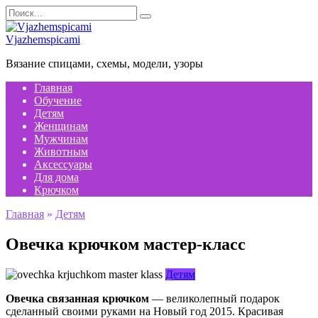
Перейти
Search
к
for:
содержанию
Vjazhemspicami
Вязание спицами, схемы, модели, узоры
Главная
Обучение
Детям
Женщинам
Мужчинам
Животным
Аксессуары
Для дома
Крючком
Главная
»
Детям
Овечка крючком мастер-класс
Детям
Овечка связанная крючком
— великолепный подарок
сделанный своими руками на Новый год 2015. Красивая