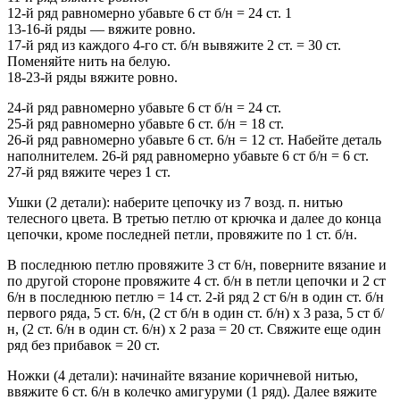
12-й ряд равномерно убавьте 6 ст б/н = 24 ст. 1
13-16-й ряды — вяжите ровно.
17-й ряд из каждого 4-го ст. б/н вывяжите 2 ст. = 30 ст.
Поменяйте нить на белую.
18-23-й ряды вяжите ровно.
24-й ряд равномерно убавьте 6 ст б/н = 24 ст.
25-й ряд равномерно убавьте 6 ст. б/н = 18 ст.
26-й ряд равномерно убавьте 6 ст. 6/н = 12 ст. Набейте деталь
наполнителем. 26-й ряд равномерно убавьте 6 ст б/н = 6 ст.
27-й ряд вяжите через 1 ст.
Ушки (2 детали): наберите цепочку из 7 возд. п. нитью
телесного цвета. В третью петлю от крючка и далее до конца
цепочки, кроме последней петли, провяжите по 1 ст. б/н.
В последнюю петлю провяжите 3 ст 6/н, поверните вязание и
по другой стороне провяжите 4 ст. б/н в петли цепочки и 2 ст
6/н в последнюю петлю = 14 ст. 2-й ряд 2 ст 6/н в один ст. б/н
первого ряда, 5 ст. 6/н, (2 ст б/н в один ст. б/н) х 3 раза, 5 ст б/
н, (2 ст. 6/н в один ст. 6/н) х 2 раза = 20 ст. Свяжите еще один
ряд без прибавок = 20 ст.
Ножки (4 детали): начинайте вязание коричневой нитью,
ввяжите 6 ст. 6/н в колечко амигуруми (1 ряд). Далее вяжите