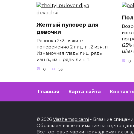
Пол
Желтый пуловер для
Возра
девочки
изго
потр
Резинка 2×2: вяжите
(25% 
попеременно 2 лиц. п., 2 изн, п.
м/50 
Изнаночная гладь: лиц. ряды
изн п., изн. ряды лиц. п.
0
0
53
Главная
Карта сайта
Контакт
© 2026
Vjazhemspicami
- Вязание спицами,
Обращаем ваше внимание на то, что дан
Все торговые марки принадлежат их вла