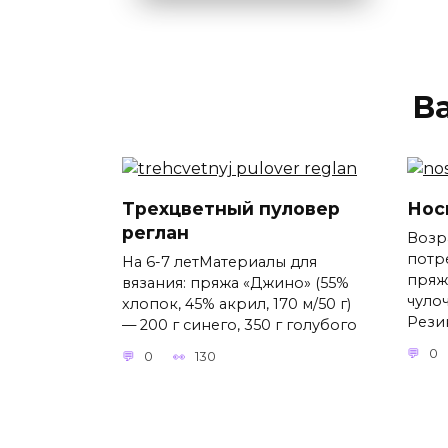
В
Трехцветный пуловер
Нос
реглан
Возра
потр
На 6-7 летМатериалы для
пряж
вязания: пряжа «Джино» (55%
чулоч
хлопок, 45% акрил, 170 м/50 г)
Резин
— 200 г синего, 350 г голубого
0
0
130