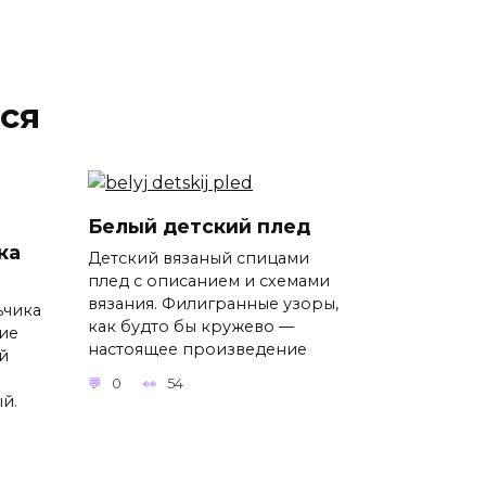
ся
Белый детский плед
ка
Детский вязаный спицами
плед с описанием и схемами
вязания. Филигранные узоры,
ьчика
как будто бы кружево —
ие
настоящее произведение
й
0
54
й.