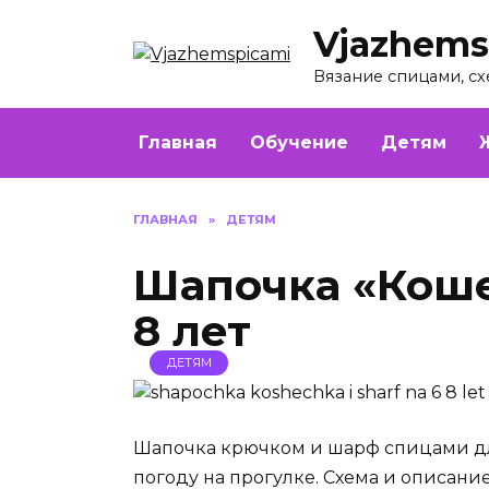
Перейти
Vjazhems
к
содержанию
Вязание спицами, сх
Главная
Обучение
Детям
ГЛАВНАЯ
»
ДЕТЯМ
Шапочка «Коше
8 лет
ДЕТЯМ
Шапочка крючком и шарф спицами для
погоду на прогулке. Схема и описани