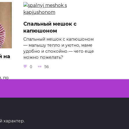
Спальный мешок с
капюшоном
Спальный мешок с капюшоном
— малышу тепло и уютно, маме
удобно и спокойно — чего еще
й на
можно пожелать?
0
56
, по
й и
 характер.