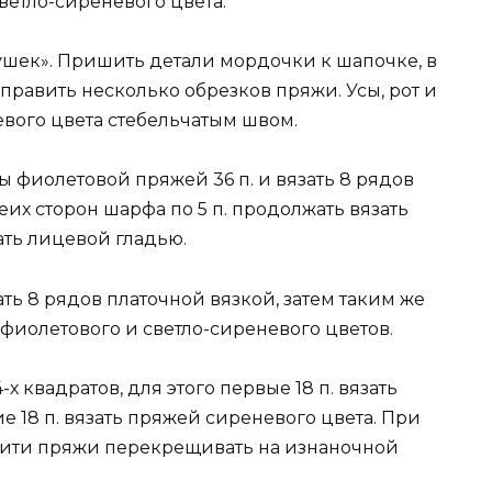
ветло-сиреневого цвета.
«ушек». Пришить детали мордочки к шапочке, в
править несколько обрезков пряжи. Усы, рот и
вого цвета стебельчатым швом.
ы фиолетовой пряжей 36 п. и вязать 8 рядов
еих сторон шарфа по 5 п. продолжать вязать
ать лицевой гладью.
ать 8 рядов платочной вязкой, затем таким же
 фиолетового и светло-сиреневого цветов.
 квадратов, для этого первые 18 п. вязать
 18 п. вязать пряжей сиреневого цвета. При
 нити пряжи перекрещивать на изнаночной