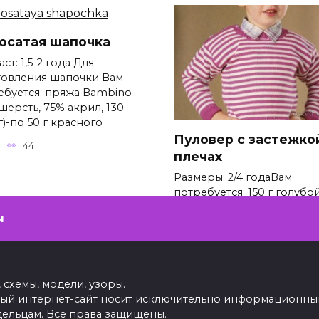
осатая шапочка
ст: 1,5-2 года Для
товления шапочки Вам
ебуется: пряжа Bambino
шерсть, 75% акрил, 130
г)-по 50 г красного
Пуловер с застежко
44
плечах
Размеры: 2/4 годаВам
потребуется: 150 г голубой
50 г синей и бирюзовой,
ы
немного красной, бежево
белой пряжи Coton
0
68
 схемы, модели, узоры.
ный интернет-сайт носит исключительно информационный
дельцам. Все права защищены.