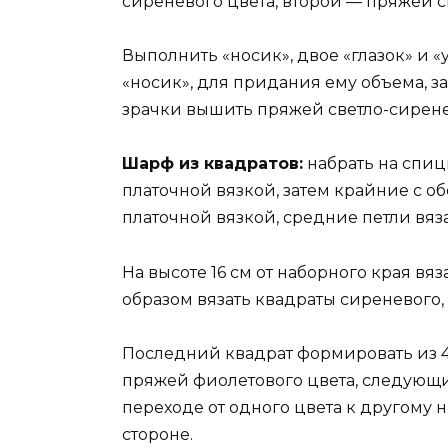
сиреневого цвета, второй — пряжей с
Выполнить «носик», двое «глазок» и 
«носик», для придания ему объема, за
зрачки вышить пряжей светло-сирене
Шарф из квадратов:
набрать на спиц
платочной вязкой, затем крайние с об
платочной вязкой, средние петли вяз
На высоте 16 см от наборного края вяз
образом вязать квадраты сиреневого,
Последний квадрат формировать из 4-х
пряжей фиолетового цвета, следующие
переходе от одного цвета к другому
стороне.