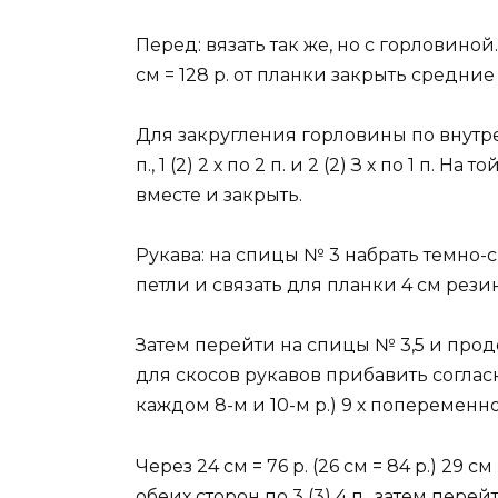
Перед: вязать так же, но с горловиной. Д
см = 128 р. от планки закрыть средние
Для закругления горловины по внутре
п., 1 (2) 2 х по 2 п. и 2 (2) З х по 1 п. Н
вместе и закрыть.
Рукава: на спицы № 3 набрать темно-с
петли и связать для планки 4 см рези
Затем перейти на спицы № 3,5 и про
для скосов рукавов прибавить согласн
каждом 8-м и 10-м р.) 9 х попеременно в
Через 24 см = 76 р. (26 см = 84 р.) 29 с
обеих сторон по 3 (3) 4 п., затем пер