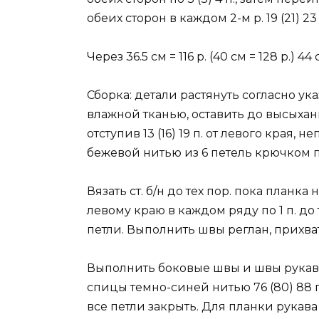
обеих сторон в каждом 2-м р. 19 (21) 23 х
Через 36.5 см = 116 р. (40 см = 128 р.) 4
Сборка: детали растянуть согласно у
влажной тканью, оставить до высыхан
отступив 13 (16) 19 п. от левого края
бежевой нитью из 6 петель крючком по 1 
Вязать ст. б/н до тех пор. пока планка
левому краю в каждом ряду по 1 п. до 
петли. Выполнить швы реглан, прихва
Выполнить боковые швы и швы рукаво
спицы темно-синей нитью 76 (80) 88 п
все петли закрыть. Для планки рукава 