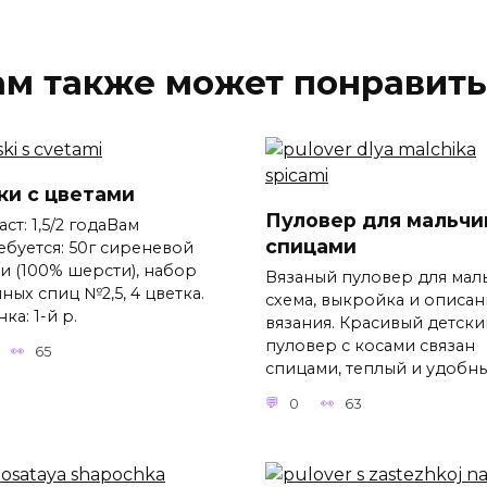
ам также может понравить
ки с цветами
Пуловер для мальчи
ст: 1,5/2 годаВам
спицами
ебуется: 50г сиреневой
и (100% шерсти), набор
Вязаный пуловер для мал
ных спиц №2,5, 4 цветка.
схема, выкройка и описан
ка: 1-й р.
вязания. Красивый детски
пуловер с косами связан
65
спицами, теплый и удобны
0
63