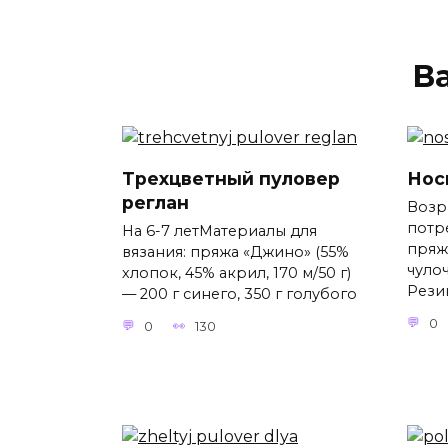
В
Трехцветный пуловер
Нос
реглан
Возра
потр
На 6-7 летМатериалы для
пряж
вязания: пряжа «Джино» (55%
чулоч
хлопок, 45% акрил, 170 м/50 г)
Резин
— 200 г синего, 350 г голубого
0
0
130