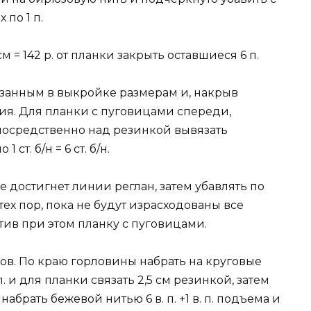
 по 1 п.
4 см = 142 р. от планки закрыть оставшиеся 6 п.
казанным в выкройке размерам и, накрыв
ия. Для планки с пуговицами спереди,
, непосредственно над резинкой вывязать
ст. б/н = 6 ст. б/н.
 не достигнет линии реглан, затем убавлять по
тех пор, пока не будут израсходованы все
тив при этом планку с пуговицами.
в. По краю горловины набрать на круговые
. и для планки связать 2,5 см резинкой, затем
набрать бежевой нитью 6 в. п. +1 в. п. подъема и