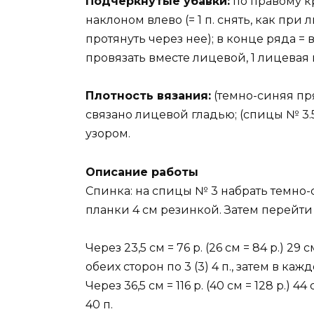
Подчеркнутые убавки:
по правому кра
наклоном влево (= 1 п. снять, как при
протянуть через нее); в конце ряда = в
провязать вместе лицевой, 1 лицевая 
Плотность вязания:
(темно-синяя пряж
связано лицевой гладью; (спицы № 3.5) 
узором.
Описание работы
Спинка: на спицы № 3 набрать темно-с
планки 4 см резинкой. Затем перейти
Через 23,5 см = 76 р. (26 см = 84 р.) 29
обеих сторон по 3 (3) 4 п., затем в кажд
Через 36,5 см = 116 р. (40 см = 128 р.) 
40 п.