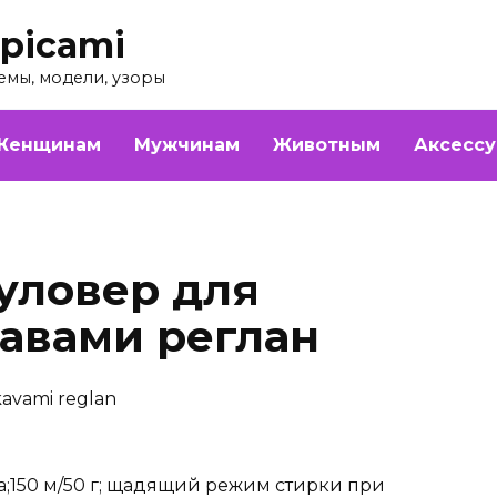
picami
емы, модели, узоры
Женщинам
Мужчинам
Животным
Аксесс
уловер для
кавами реглан
а;150 м/50 г; щадящий режим стирки при