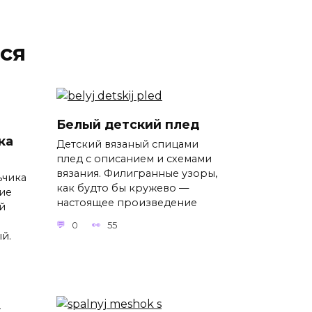
ся
Белый детский плед
ка
Детский вязаный спицами
плед с описанием и схемами
вязания. Филигранные узоры,
ьчика
как будто бы кружево —
ие
настоящее произведение
й
0
55
й.