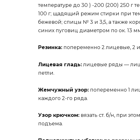
температуре до 30 ) -200 (200) 250 г 
100 г; щадящий режим стирки при тем
бежевой; спицы № 3 и 3,5, а также кор
синих пуговиц диаметром по ок. 13 мм
Резинка:
попеременно 2 лицевые, 2 
Лицевая гладь:
лицевые ряды — лиц
петли.
Жемчужный узор:
попеременно 1 лиц
каждого 2-го ряда.
Узор крючком:
вязать ст. б/н, при эт
подъема.