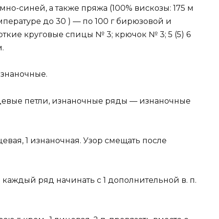
темно-синей, а также пряжа (100% вискозы: 175 м
пературе до 30 ) — по 100 г бирюзовой и
откие круговые спицы № 3; крючок № 3; 5 (5) 6
.
изнаночные.
евые петли, изнаночные ряды — изнаночные
евая, 1 изнаночная. Узор смещать после
ом каждый ряд начинать с 1 дополнительной в. п.