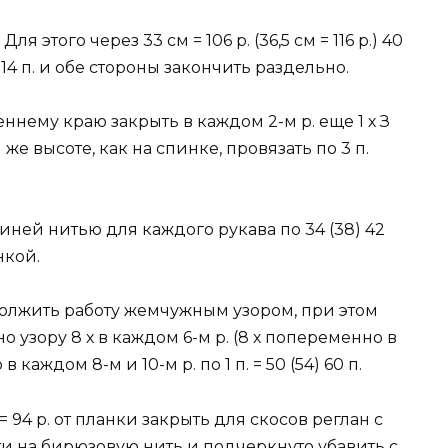
ля этого через 33 см = 106 р. (36,5 см = 116 р.) 40
 14 п. и обе стороны закончить раздельно.
ннему краю закрыть в каждом 2-м р. еще 1 х З
а той же высоте, как на спинке, провязать по 3 п.
иней нитью для каждого рукава по 34 (38) 42
нкой.
должить работу жемчужным узором, при этом
о узору 8 х в каждом 6-м р. (8 х попеременно в
 каждом 8-м и 10-м р. по 1 п. = 50 (54) 60 п.
м = 94 р. от планки закрыть для скосов реглан с
ейти на бирюзовую нить и подчеркнуто убавить с