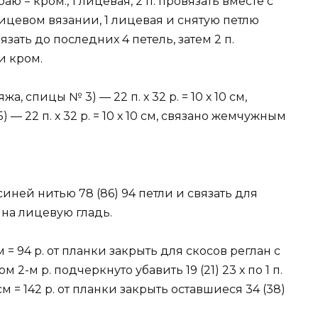
ю = кром., 1 лицевая, 2 п. провязать вместе с
 лицевом вязании, 1 лицевая и снятую петлю
язать до последних 4 петель, затем 2 п.
и кром.
а, спицы № 3) — 22 п. х 32 р. = 10 х 10 см,
— 22 п. х 32 р. = 10 х 10 см, связано жемчужным
иней нитью 78 (86) 94 петли и связать для
 на лицевую гладь.
 см = 94 р. от планки закрыть для скосов реглан с
ом 2-м р. подчеркнуто убавить 19 (21) 23 х по 1 п.
44 см = 142 р. от планки закрыть оставшиеся 34 (38)