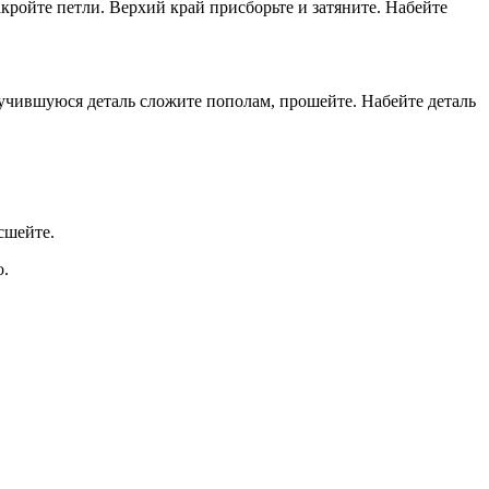
кройте петли. Верхий край присборьте и затяните. Набейте
олучившуюся деталь сложите пополам, прошейте. Набейте деталь
сшейте.
о.