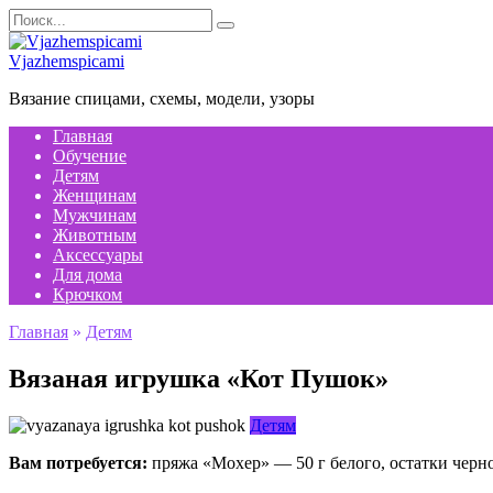
Перейти
Search
к
for:
содержанию
Vjazhemspicami
Вязание спицами, схемы, модели, узоры
Главная
Обучение
Детям
Женщинам
Мужчинам
Животным
Аксессуары
Для дома
Крючком
Главная
»
Детям
Вязаная игрушка «Кот Пушок»
Детям
Вам потребуется:
пряжа «Мохер» — 50 г белого, остатки черно