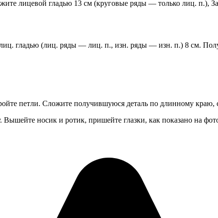
ите лицевой гладью 13 см (круговые ряды — только лиц. п.), За
лиц. гладью (лиц. ряды — лиц. п., изн. ряды — изн. п.) 8 см. П
акройте петли. Сложите получившуюся деталь по длинному краю, 
. Вышейте носик и ротик, пришейте глазки, как показано на фот