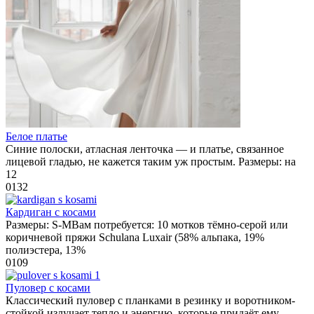
Белое платье
Синие полоски, атласная ленточка — и платье, связанное
лицевой гладью, не кажется таким уж простым. Размеры: на
12
0
132
Кардиган с косами
Размеры: S-MВам потребуется: 10 мотков тёмно-серой или
коричневой пряжи Schulana Luxair (58% альпака, 19%
полиэстера, 13%
0
109
Пуловер с косами
Классический пуловер с планками в резинку и воротником-
стойкой излучает тепло и энергию, которые придаёт ему