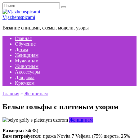
Перейти
Search
к
for:
содержанию
Vjazhemspicami
Вязание спицами, схемы, модели, узоры
Главная
Обучение
Детям
Женщинам
Мужчинам
Животным
Аксессуары
Для дома
Крючком
Главная
»
Женщинам
Белые гольфы с плетеным узором
Женщинам
Размеры:
34(38)
Вам потребуется:
пряжа Novita 7 Veljesta (75% шерсть, 25%