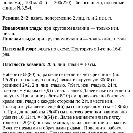
полиамид, 100 м/50 г) — 200(250) г белого цвета, носочные
спицы №3,5-4.
Резинка 2×2:
вязать попеременно 2 лиц. п. и 2 изн. п.
Изнаночная гладь:
при круговом вязании — только изн.
петли.
Лицевая гладь:
при круговом вязании — только лиц. петли.
Плетеный узор:
вязать по схеме. Повторять с 1-го по 16-й
ряд.
Плотность вязания:
20 п. лиц. глади = 10 см.
Наберите 68(80) п., разделите петли на четыре спицы (по
17(20) п. на каждую спицу), вяжите вкруговую 30(38) п.
резинкой 2×2, 2 п. лиц. гладью, 7(9) п. изн. гладью, 24 п.
плетеным узором и 7(9) п. изн. гладью. Далее вяжите петли по
рисунку. При длине работы 8(10) см провяжите по боковым
краям изн. глади с каждой стороны по 2 п. вместе изн.
Повторите убавления еще 4(6) раз с интервалом 5 см = 58(66)
п. При длине работы 28(40) см в петлях резинки равномерно
убавьте 10(12) п. = 48(54) п. Далее начинайте вязать пятку
только на 20(26) петлях резинки, остальные петли отложите.
Вяжите прямыми и обратными рядами. Поверните работу,