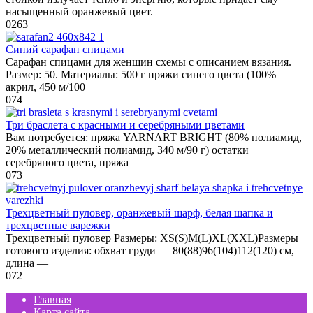
насыщенный оранжевый цвет.
0
263
Синий сарафан спицами
Сарафан спицами для женщин схемы с описанием вязания.
Размер: 50. Материалы: 500 г пряжи синего цвета (100%
акрил, 450 м/100
0
74
Три браслета с красными и серебряными цветами
Вам потребуется: пряжа YARNART BRIGHT (80% полиамид,
20% металлический полиамид, 340 м/90 г) остатки
серебряного цвета, пряжа
0
73
Трехцветный пуловер, оранжевый шарф, белая шапка и
трехцветные варежки
Трехцветный пуловер Размеры: XS(S)M(L)XL(XXL)Размеры
готового изделия: обхват груди — 80(88)96(104)112(120) см,
длина —
0
72
Главная
Карта сайта