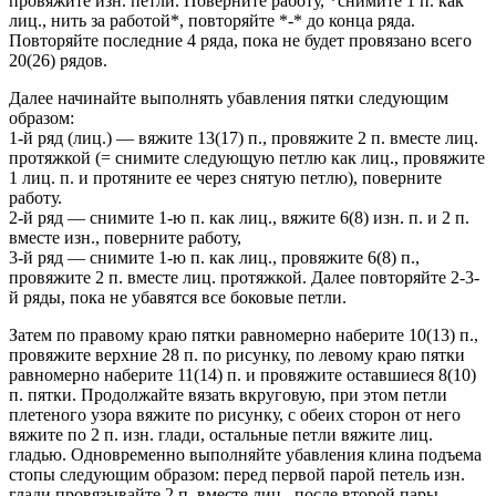
провяжите изн. петли. Поверните работу, *снимите 1 п. как
лиц., нить за работой*, повторяйте *-* до конца ряда.
Повторяйте последние 4 ряда, пока не будет провязано всего
20(26) рядов.
Далее начинайте выполнять убавления пятки следующим
образом:
1-й ряд (лиц.) — вяжите 13(17) п., провяжите 2 п. вместе лиц.
протяжкой (= снимите следующую петлю как лиц., провяжите
1 лиц. п. и протяните ее через снятую петлю), поверните
работу.
2-й ряд — снимите 1-ю п. как лиц., вяжите 6(8) изн. п. и 2 п.
вместе изн., поверните работу,
3-й ряд — снимите 1-ю п. как лиц., провяжите 6(8) п.,
провяжите 2 п. вместе лиц. протяжкой. Далее повторяйте 2-3-
й ряды, пока не убавятся все боковые петли.
Затем по правому краю пятки равномерно наберите 10(13) п.,
провяжите верхние 28 п. по рисунку, по левому краю пятки
равномерно наберите 11(14) п. и провяжите оставшиеся 8(10)
п. пятки. Продолжайте вязать вкруговую, при этом петли
плетеного узора вяжите по рисунку, с обеих сторон от него
вяжите по 2 п. изн. глади, остальные петли вяжите лиц.
гладью. Одновременно выполняйте убавления клина подъема
стопы следующим образом: перед первой парой петель изн.
глади провязывайте 2 п. вместе лиц., после второй пары