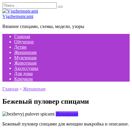
Перейти
Search
к
for:
содержанию
Vjazhemspicami
Вязание спицами, схемы, модели, узоры
Главная
Обучение
Детям
Женщинам
Мужчинам
Животным
Аксессуары
Для дома
Крючком
Главная
»
Женщинам
Бежевый пуловер спицами
Женщинам
Бежевый пуловер спицами для женщин выкройка и описание.