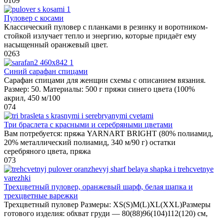
0
109
Пуловер с косами
Классический пуловер с планками в резинку и воротником-
стойкой излучает тепло и энергию, которые придаёт ему
насыщенный оранжевый цвет.
0
263
Синий сарафан спицами
Сарафан спицами для женщин схемы с описанием вязания.
Размер: 50. Материалы: 500 г пряжи синего цвета (100%
акрил, 450 м/100
0
74
Три браслета с красными и серебряными цветами
Вам потребуется: пряжа YARNART BRIGHT (80% полиамид,
20% металлический полиамид, 340 м/90 г) остатки
серебряного цвета, пряжа
0
73
Трехцветный пуловер, оранжевый шарф, белая шапка и
трехцветные варежки
Трехцветный пуловер Размеры: XS(S)M(L)XL(XXL)Размеры
готового изделия: обхват груди — 80(88)96(104)112(120) см,