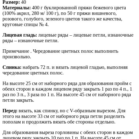
Размер:
40
Материалы:
400 г буклированной пряжи бежевого цвета
(100% акрил, 280 м/ 100 г), по 50 г пряжи вишневого,
розового, голубого, зеленого цветов такого же качества,
круговые спицы № 4.
Лицевая гладь:
лицевые ряды – лицевые петли, изнаночные
ряды – изнаночные петли.
Примечание . Чередование цветных полос выполнить
произвольно.
Спинка:
набрать 72 п. и вязать лицевой гладью, выполняя
чередование цветных полос.
На высоте 25 см от наборного ряда для образования пройм с
обеих сторон в каждом лицевом ряду закрыть 1 раз по 4 п., 1
раз по 3 п., 3 раза по 1 п. На высоте 45 см от наборного ряда
петли закрыть.
Перед:
вязать, как спинку, но с V-образным вырезом. Для
этого на высоте 33 см от наборного ряда петли разделить
пополам и продолжить вязать обе стороны отдельно.
Для образования выреза горловины с обеих сторон в каждом
лицевом ряду закрыть 10 раз по 1 п. На высоте 45 см от