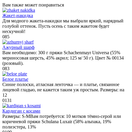
Вам также может понравиться
Жакет-накидка
Для модного жакета-накидки мы выбрали яркий, нарядный
голубой оттенок. Пусть осень с таким жакетом будет
нескучной!
0
85
Ажурный шарф
Вам необходимо: 300 г пряжи Schachenmayr Universa (55%
мериносовая шерсть, 45% акрил; 125 м/ 50 г). Цвет № 00134
(розовый).
0
83
Белое платье
Синие полоски, атласная ленточка — и платье, связанное
лицевой гладью, не кажется таким уж простым. Размеры: на
12
0
131
Кардиган с косами
Размеры: S-MВам потребуется: 10 мотков тёмно-серой или
коричневой пряжи Schulana Luxair (58% альпака, 19%
полиэстера, 13%