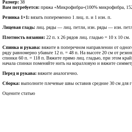
Размер:
38
Вам потребуется:
пряжа «Микрофибра»(100% микрофибра, 152 м
Резинка 1×1:
вязать попеременно 1 лиц. п. и 1 изн. п.
Лицевая гладь:
лиц. ряды — лиц. петли, изн. ряды — изн. пет
Плотность вязания:
22 п. х 26 рядов лиц. гладью = 10 х 10 см.
Спинка и рукава:
вяжите в поперечном направлении от одного 
ряду равномерно убавьте 12 п. = 48 п. На высоте 20 см от резин
спинки 60 п. = 118 п. Вяжите прямо лиц. гладью, при этом крайн
начала спинки поменяйте нить на коралловую и вяжите симмет
Перед и рукава:
вяжите аналогично.
Сборка:
выполните плечевые швы оставив средние 30 см для 
Оцените статью