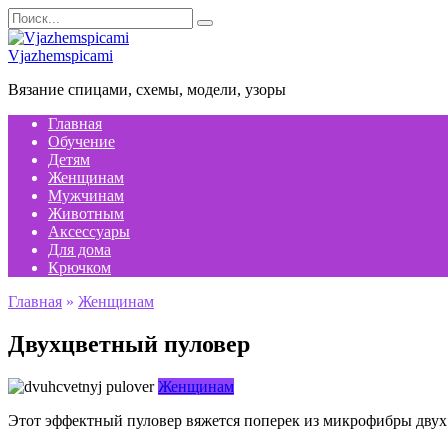
Перейти
Search
к
for:
содержанию
Vjazhemspicami
Вязание спицами, схемы, модели, узоры
Главная
Обучение
Детям
Женщинам
Мужчинам
Животным
Аксессуары
Для дома
Крючком
Главная
»
Женщинам
Двухцветный пуловер
Женщинам
Этот эффектный пуловер вяжется поперек из микрофибры двух