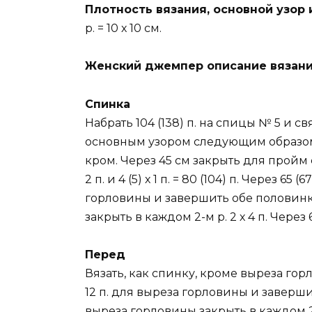
Плотность вязания, основной узор 
р. = 10 х 10 см.
Женский джемпер описание вязани
Спинка
Набрать 104 (138) п. на спицы № 5 и с
основным узором следующим образом: к
кром. Через 45 см закрыть для пройм с об
2 п. и 4 (5) х 1 п. = 80 (104) п. Через 
горловины и завершить обе половинк
закрыть в каждом 2-м р. 2 х 4 п. Через 
Перед
Вязать, как спинку, кроме выреза гор
12 п. для выреза горловины и заверш
выреза горловины закрыть в каждом 2-м р.