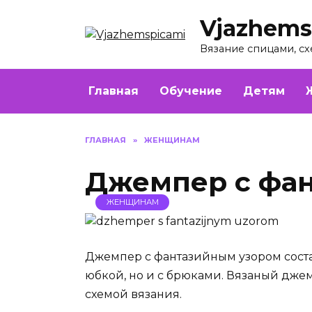
Перейти
Vjazhems
к
содержанию
Вязание спицами, сх
Главная
Обучение
Детям
ГЛАВНАЯ
»
ЖЕНЩИНАМ
Джемпер с фа
ЖЕНЩИНАМ
Джемпер с фантазийным узором соста
юбкой, но и с брюками. Вязаный дж
схемой вязания.