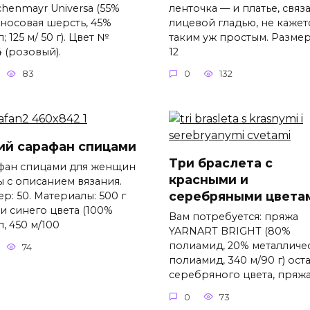
chenmayr Universa (55%
ленточка — и платье, связ
носовая шерсть, 45%
лицевой гладью, не кажет
; 125 м/ 50 г). Цвет №
таким уж простым. Размер
 (розовый).
12
83
0
132
ий сарафан спицами
Три браслета с
фан спицами для женщин
красными и
ы с описанием вязания.
серебряными цвета
р: 50. Материалы: 500 г
и синего цвета (100%
Вам потребуется: пряжа
, 450 м/100
YARNART BRIGHT (80%
полиамид, 20% металличе
74
полиамид, 340 м/90 г) ост
серебряного цвета, пряж
0
73