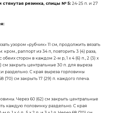
и стянутая резинка, спицы № 5:
24-25 п. и 27
я:
вязать узором «рубчик» 11 см, продолжить вязать
ром., раппорт из 34 п, повторить 3 (4) раза,
еих сторон в каждом 2-м р, 1 х 4 (6) п., 2 (3) х
65 (67) см закрыть центральные 30 п. для выреза
и раздельно. С края выреза горловины
68 (70) см закрыть 17 (29) п. каждого плеча.
ловины. Через 60 (62) см закрыть центральные
ить каждую половинку раздельно. С края
 1 х 4 п., 5 х 2 п. и 3 х 1 п. Через 68 (70) см