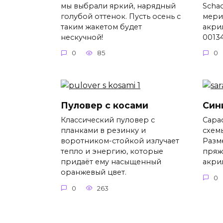
мы выбрали яркий, нарядный
Scha
голубой оттенок. Пусть осень с
мери
таким жакетом будет
акрил
нескучной!
00134
0
85
0
Пуловер с косами
Син
Классический пуловер с
Сара
планками в резинку и
схем
воротником-стойкой излучает
Разме
тепло и энергию, которые
пряж
придаёт ему насыщенный
акрил
оранжевый цвет.
0
0
263