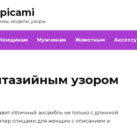
picami
емы, модели, узоры
Женщинам
Мужчинам
Животным
Аксесс
нтазийным узором
вит отличный ансамбль не только с длинной
емпер спицами для женщин с описанием и