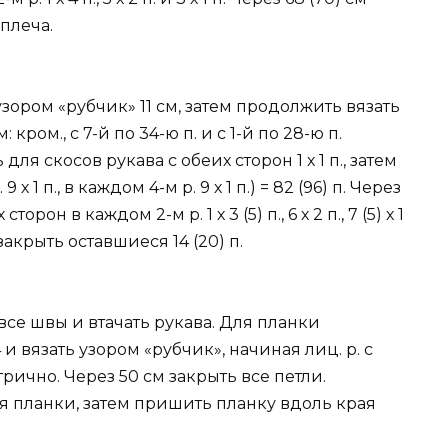
 плеча.
узором «рубчик» 11 см, затем продолжить вязать
ом., с 7-й по 34-ю п. и с 1-й по 28-ю п.
для скосов рукава с обеих сторон 1 х 1 п., затем
9 х 1 п., в каждом 4-м р. 9 х 1 п.) = 82 (96) п. Через
рон в каждом 2-м р. 1 х 3 (5) п., 6 х 2 п., 7 (5) х 1
0 см закрыть оставшиеся 14 (20) п.
 все швы и втачать рукава. Для планки
и вязать узором «рубчик», начиная лиц. р. с
етрично. Через 50 см закрыть все петли.
 планки, затем пришить планку вдоль края