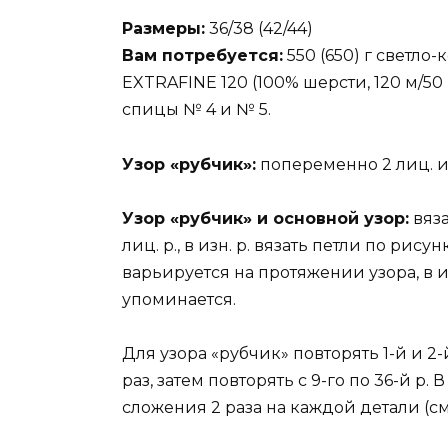
Размеры:
36/38 (42/44)
Вам потребуется:
550 (650) г светл
EXTRAFINE 120 (100% шерсти, 120 м/50 г
спицы № 4 и № 5.
Узор «рубчик»:
попеременно 2 лиц. и 
Узор «рубчик» и основной узор:
вяза
лиц. р., в изн. р. вязать петли по рис
варьируется на протяжении узора, в 
упоминается.
Для узора «рубчик» повторять 1-й и 2-й
раз, затем повторять с 9-го по 36-й р.
сложения 2 раза на каждой детали (см