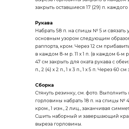
закрыть оставшиеся 17 (29) п. каждого
Рукава
Набрать 58 п. на спицы № 5 и связать 
основным узором следующим образом: кр
раппорта, кром. Через 12 см прибавить 
в каждом 8-м р. 11 х 1 п. (в каждом 6-м р. 
47 см закрыть для оката рукава с обеих сто
п., 2 (4) х 2 п., 1 х 3 п., 1 х 5 п. Через 6
Сборка
Стянуть резинку, см. фото. Выполнить
горловины набрать 18 п. на спицы № 4 
кром., 1 изн., 2 лиц., заканчивая симм
Сшить наборный и завершающий края
выреза горловины.