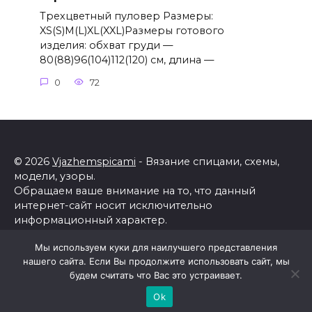
Трехцветный пуловер Размеры:
XS(S)M(L)XL(XXL)Размеры готового
изделия: обхват груди —
80(88)96(104)112(120) см, длина —
0
72
© 2026
Vjazhemspicami
- Вязание спицами, схемы,
модели, узоры.
Обращаем ваше внимание на то, что данный
интернет-сайт носит исключительно
информационный характер.
Все торговые марки принадлежат их владельцам.
Мы используем куки для наилучшего представления
Все права защищены.
нашего сайта. Если Вы продолжите использовать сайт, мы
Политика конфиденциальности
будем считать что Вас это устраивает.
Ok