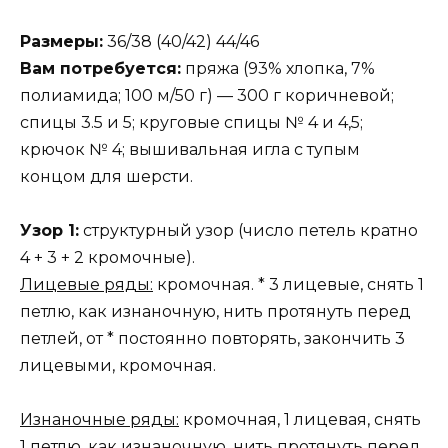
Размеры:
36/38 (40/42) 44/46
Вам потребуется:
пряжа (93% хлопка, 7%
полиамида; 100 м/50 г) — 300 г коричневой;
спицы 3.5 и 5; круговые спицы № 4 и 4,5;
крючок № 4; вышивальная игла с тупым
концом для шерсти.
Узор 1:
структурный узор (число петель кратно
4 + 3 + 2 кромочные).
Лицевые ряды:
кромочная. * 3 лицевые, снять 1
петлю, как изнаночную, нить протянуть перед
петлей, от * постоянно повторять, закончить 3
лицевыми, кромочная.
Изнаночные ряды:
кромочная, 1 лицевая, снять
1 петлю, как изнаночную, нить протянуть перед