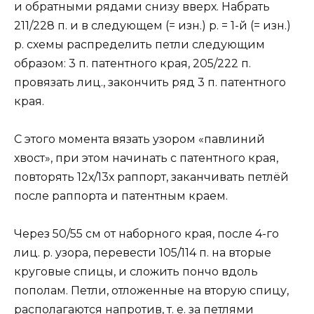
и обратными рядами снизу вверх. Набрать
211/228 п. и в следующем (= изн.) р. = 1-й (= изн.)
р. схемы распределить петли следующим
образом: 3 п. патентного края, 205/222 п.
провязать лиц., закончить ряд 3 п. патентного
края.
С этого момента вязать узором «павлиний
хвост», при этом начинать с патентного края,
повторять 12х/13х раппорт, заканчивать петлёй
после раппорта и патентным краем.
Через 50/55 см от наборного края, после 4-го
лиц. р. узора, перевести 105/114 п. на вторые
круговые спицы, и сложить пончо вдоль
пополам. Петли, отложенные на вторую спицу,
располагаются напротив, т. е. за петлями