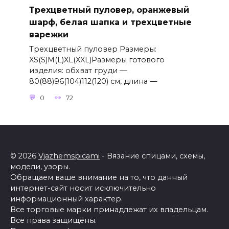
Трехцветный пуловер, оранжевый
шарф, белая шапка и трехцветные
варежки
Трехцветный пуловер Размеры:
XS(S)M(L)XL(XXL)Размеры готового
изделия: обхват груди —
80(88)96(104)112(120) см, длина —
0
72
© 2026
Vjazhemspicami
- Вязание спицами, схемы,
модели, узоры.
Обращаем ваше внимание на то, что данный
интернет-сайт носит исключительно
информационный характер.
Все торговые марки принадлежат их владельцам.
Все права защищены.