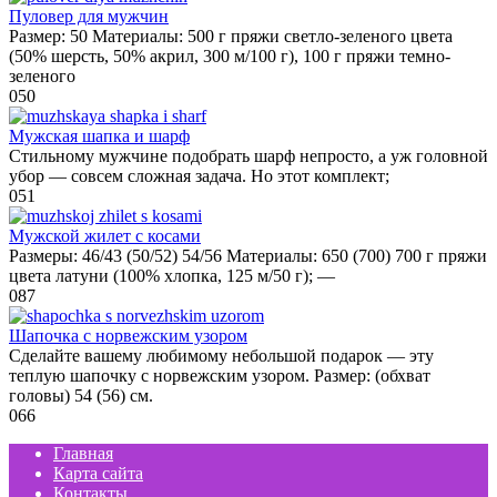
Пуловер для мужчин
Размер: 50 Материалы: 500 г пряжи светло-зеленого цвета
(50% шерсть, 50% акрил, 300 м/100 г), 100 г пряжи темно-
зеленого
0
50
Мужская шапка и шарф
Стильному мужчине подобрать шарф непросто, а уж головной
убор — совсем сложная задача. Но этот комплект;
0
51
Мужской жилет с косами
Размеры: 46/43 (50/52) 54/56 Материалы: 650 (700) 700 г пряжи
цвета латуни (100% хлопка, 125 м/50 г); —
0
87
Шапочка с норвежским узором
Сделайте вашему любимому небольшой подарок — эту
теплую шапочку с норвежским узором. Размер: (обхват
головы) 54 (56) см.
0
66
Главная
Карта сайта
Контакты