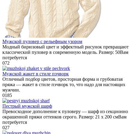
Мужской пуловер с рельефным узором
Модный бирюзовый цвет и эффектный рисунок превращают
классический пуловер в современную модель. Размер: 50Вам
потребуется
0
72
Мужской жакет в стиле пэчворк
Отличный подбор цветов, просторная форма и грубоватая
пряжа — жакет в стиле пэчворк то, что надо для настоящих
мужчин.
0
185
Пестрый мужской шарф
Превосходное дополнение к пуловеру — шарф из секционно
окрашенной пряжи оттенков серого. Размер: 21 х 200 смВам
потребуется
0
27