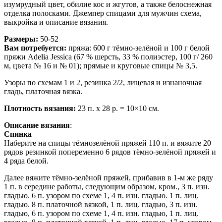
изумрудный цвет, обилие кос и жгутов, а также белоснежная
отделка полосками. Джемпер спицами для мужчин схема,
выкройка и описание вязания.
Размеры:
50-52
Вам потребуется:
пряжа: 600 г тёмно-зелёной и 100 г белой
пряжи Adelia Jessica (67 % шерсть, 33 % полиэстер, 100 г/ 260
м, цвета № 16 и № 01); прямые и круговые спицы № 3,5.
Узоры по схемам 1 и 2, резинка 2/2, лицевая и изнаночная
гладь, платочная вязка.
Плотность вязания:
23 п. х 28 р. = 10×10 см.
Описание вязания
:
Спинка
Наберите на спицы тёмнозелёной пряжей 110 п. и вяжите 20
рядов резинкой попеременно 6 рядов тёмно-зелёной пряжей и
4 ряда белой.
Далее вяжите тёмно-зелёной пряжей, прибавив в 1-м же ряду
1 п. в середине работы, следующим образом, кром., 3 п. изн.
гладью. 6 п. узором по схеме 1, 4 п. изн. гладью. 1 п. лиц.
гладью. 8 п. платочной вязкой, 1 п. лиц. гладью, 3 п. изн.
гладью, 6 п. узором по схеме 1, 4 п. изн. гладью, 1 п. лиц.