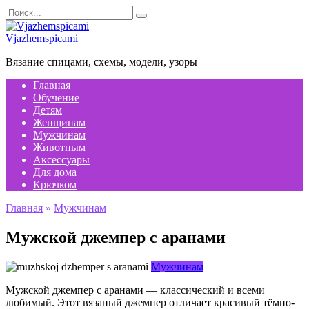
Перейти
Search
к
for:
содержанию
Vjazhemspicami
Вязание спицами, схемы, модели, узоры
Главная
Обучение
Детям
Женщинам
Мужчинам
Животным
Аксессуары
Для дома
Крючком
Главная
»
Мужчинам
Мужской джемпер с аранами
Мужчинам
Мужской джемпер с аранами — классический и всеми
любимый. Этот вязаный джемпер отличает красивый тёмно-