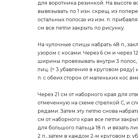
для воротника резинкой. На высоте во
вывязывать по 1 изн. скрещ. из попер
остальных полосах из изн. п. прибавлят
см все петли закрыть по рисунку.
На чулочные спицы набрать 48 п., зак
узором с косами. Через 6 см и через 
ширины провязывать внутри 3 полос, с
лиц. (= 3 убавления в круговом ряду) 
п. с обеих сторон от маленьких кос вмес
Через 21 см от наборного края для от
отмеченную на схеме стрелкой С, и 
рядами. Затем эту петлю снова набрат
см от наборного края все петли закры
для большого пальца 18 п. и вязать ли
2 п., затем в каждом 2-м круговом р. уб