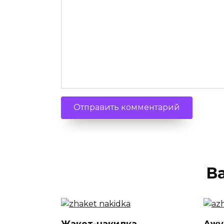
В
Жакет-накидка
Ажу