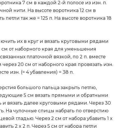
ротника 7 см в каждой 2-й полосе из изн. п.
ечной нити. На высоте воротника 12 см в
ь петли так же = 125 п. На высоте воротника 18
лючить их в круг и вязать круговыми рядами
12 см от наборного края для уменьшения
вязанных платочной вязкой, по 2 п. вместе
и через 20 см от наборного края провязать изн.
те изн. (= 4 убавления) = 38 п.
верстия большого пальца закрыть петлю,
следующие 5 см вязать прямыми и обратными
ь и вязать далее круговыми рядами. Через 30
ть. На чулочные спицы набрать по отверстию
цевой гладью. Через 2 см от набора убавить 1 х
авить 2 x 2 п. Через 5 см от набора петли