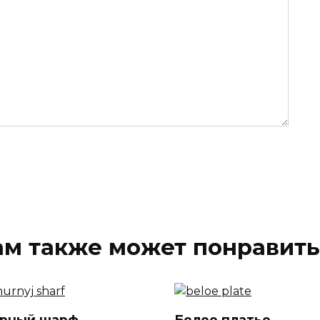
ам также может понравить
рный шарф
Белое платье