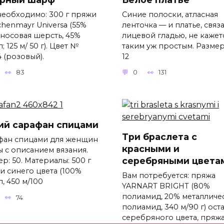
необходимо: 300 г пряжи
Синие полоски, атласная
chenmayr Universa (55%
ленточка — и платье, связ
носовая шерсть, 45%
лицевой гладью, не кажет
; 125 м/ 50 г). Цвет №
таким уж простым. Размер
 (розовый).
12
83
0
131
ий сарафан спицами
Три браслета с
фан спицами для женщин
красными и
ы с описанием вязания.
серебряными цвета
р: 50. Материалы: 500 г
и синего цвета (100%
Вам потребуется: пряжа
, 450 м/100
YARNART BRIGHT (80%
полиамид, 20% металличе
74
полиамид, 340 м/90 г) ост
серебряного цвета, пряж