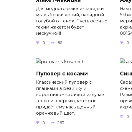
Для модного жакета-накидки
Вам 
мы выбрали яркий, нарядный
Scha
голубой оттенок. Пусть осень с
мери
таким жакетом будет
акрил
нескучной!
00134
0
85
0
Пуловер с косами
Син
Классический пуловер с
Сара
планками в резинку и
схем
воротником-стойкой излучает
Разме
тепло и энергию, которые
пряж
придаёт ему насыщенный
акрил
оранжевый цвет.
0
0
263