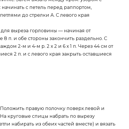
начинать с петель перед раппортом,
 петлями до стрелки А. С левого края
 для выреза горловины — начиная от
8 п. и обе стороны закончить раздельно. С
ом 2-м и 4-м р. 2 х 2 и 6 х 1 п. Через 44 см от
иеся 2 п. и с левого края закрыть оставшиеся
Положить правую полочку поверх левой и
 На круговые спицы набрать по вырезу
етли набирать из обеих частей вместе) и вязать