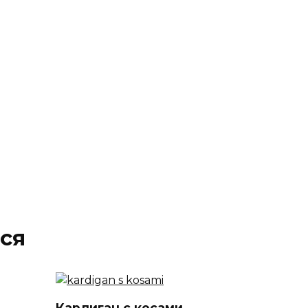
ся
Кардиган с косами