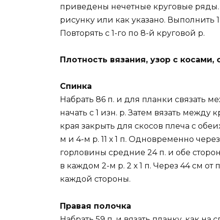
приведены нечетные круговые ряды. В
рисунку или как указано. Выполнить 1
Повторять с 1-го по 8-й круговой р.
Плотность вязания, узор с косами, 
Спинка
Набрать 86 п. и для планки связать ме
начать с 1 изн. р. Затем вязать между 
края закрыть для скосов плеча с обеих
м и 4-м р. 11 х 1 п. Одновременно чере
горловины средние 24 п. и обе сторо
в каждом 2-м р. 2 х 1 п. Через 44 см о
каждой стороны.
Правая полочка
Набрать 59 п. и вязать планку, как на