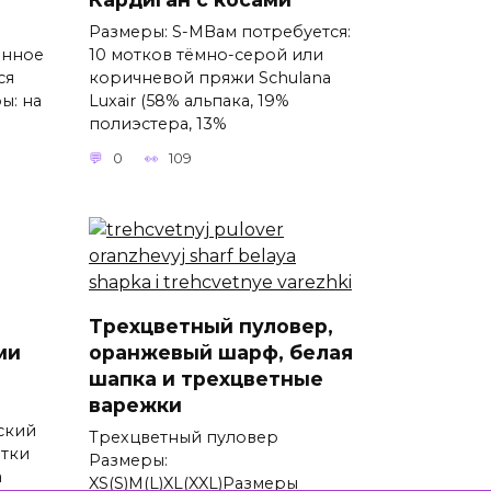
Размеры: S-MВам потребуется:
анное
10 мотков тёмно-серой или
ся
коричневой пряжи Schulana
ы: на
Luxair (58% альпака, 19%
полиэстера, 13%
0
109
Трехцветный пуловер,
ми
оранжевый шарф, белая
шапка и трехцветные
варежки
ский
Трехцветный пуловер
атки
Размеры:
а
XS(S)M(L)XL(XXL)Размеры