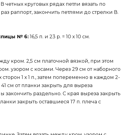
 четных круговых рядах петли вязать по
 раз раппорт, закончить петлями до стрелки В.
спицы № 6:
16,5 п. и 23 р. = 10 х 10 см.
жду кром. 2,5 см платочной вязкой, при этом
кром. узором с косами. Через 29 см от наборного
 сторон 1 х 1 п., затем попеременно в каждом 2-
з 41 см от планки закрыть для выреза
ны закончить раздельно. С края выреза закрыть
т планки закрыть оставшиеся 17 п. плеча с
 спинке. Затем вязать между кром. узором с