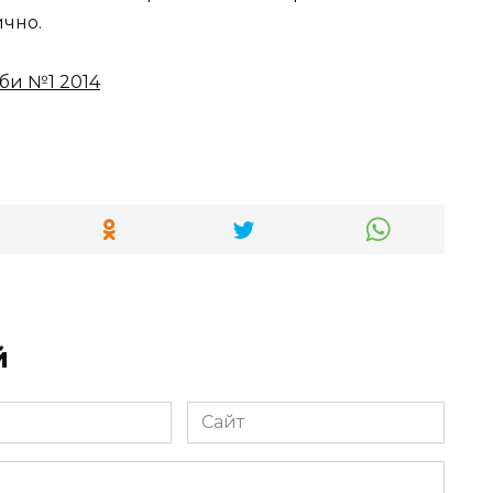
ично.
би №1 2014
й
Сайт