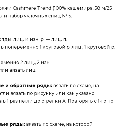
ряжи Cashmere Trend (100% кашемира, 58 м/25
ы и набор чулочных спиц № 5.
ды: лиц. и изн. р. — лиц. п.
ь попеременно 1 круговой р. лиц., 1 круговой р.
еменно 2 лиц., 2 изн.
тли вязать лиц.
ые и обратные ряды:
вязать по схеме, на
етли вязать по рисунку или как указано.
ь 1 раз петли до стрелки А. Повторять с 1-го по
овые ряды:
вязать по схеме, на которой