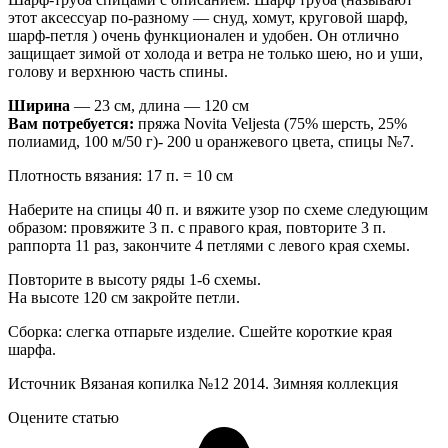
этот аксессуар по-разному — снуд, хомут, круговой шарф,
шарф-петля ) очень функционален и удобен. Он отлично
защищает зимой от холода и ветра не только шею, но и уши,
голову и верхнюю часть спины.
Ширина
— 23 см, длина — 120 см
Вам потребуется:
пряжа Novita Veljesta (75% шерсть, 25%
полиамид, 100 м/50 г)- 200 u оранжевого цвета, спицы №7.
Плотность вязания: 17 п. = 10 см
Наберите на спицы 40 п. и вяжите узор по схеме следующим
образом: провяжите 3 п. с правого края, повторите 3 п.
раппорта 11 раз, закончите 4 петлями с левого края схемы.
Повторите в высоту ряды 1-6 схемы.
На высоте 120 см закройте петли.
Сборка: слегка отпарьте изделие. Сшейте короткие края
шарфа.
Источник Вязаная копилка №12 2014. Зимняя коллекция
Оцените статью