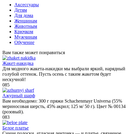
Аксессуары
Детям
Для дома
Женщинам
Животным
Крючком
Мужчинам
Обучение
Вам также может понравиться
Жакет-накидка
Для модного жакета-накидки мы выбрали яркий, нарядный
голубой оттенок. Пусть осень с таким жакетом будет
нескучной!
0
85
Ажурный шарф
Вам необходимо: 300 г пряжи Schachenmayr Universa (55%
мериносовая шерсть, 45% акрил; 125 м/ 50 г). Цвет № 00134
(розовый).
0
83
Белое платье
Синие полоски, атласная ленточка — и платье, связанное