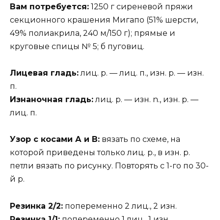
Вам потребуется:
1250 г сиреневой пряжи
секционного крашения Мигапо (51% шерсти,
49% полиакрила, 240 м/150 г); прямые и
круговые спицы № 5; б пуговиц.
Лицевая гладь:
лиц. р. — лиц. п., изн. р. — изн.
п.
Изнаночная гладь:
лиц. р. — изн. n., изн. р. —
лиц. п.
Узор с косами А и В:
вязать по схеме, на
которой приведены только лиц. р., в изн. р.
петли вязать по рисунку. Повторять с 1-го по 30-
й р.
Резинка 2/2:
попеременно 2 лиц., 2 изн.
Резинка 1/1:
попеременно 1 лиц., 1 изн.