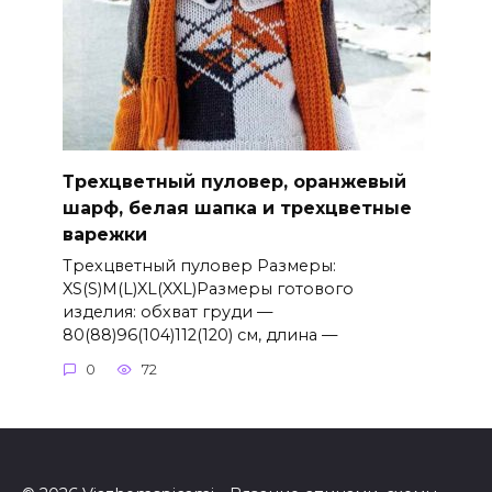
Трехцветный пуловер, оранжевый
шарф, белая шапка и трехцветные
варежки
Трехцветный пуловер Размеры:
XS(S)M(L)XL(XXL)Размеры готового
изделия: обхват груди —
80(88)96(104)112(120) см, длина —
0
72