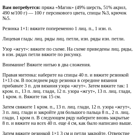
Вам потребуется:
пряжа «Магик» (49% шерсть, 51% акрил,
490 м/100 г) — 100 г персикового цвета, спицы №3, крючок
№5.
Резинка 1×1: вяжите попеременно 1 лиц. п., 1 изн. п.
Лицевая гладь: лиц. ряды лиц. петли, изн. ряды изн. петли.
Узор «жгут»: вяжите по схеме. На схеме приведены лиц. ряды,
в изн. рядах петли вяжите по рисунку.
Внимание! Вяжите нитью в два сложения.
Правая митенка: наберите на спицы 40 п. и вяжите резинкой
1×13 см. В последнем ряду резинки в середине вязания
прибавьте 3 п. для вязания узора «жгут». Затем вяжите так: 1
кром. п., 13 п. лиц. глади, 12 п. узора «жгут», 13 п. лиц. глади,
1 кром. п. Вяжите так 15 см.
Затем свяжите 1 кром. п., 13 п. лиц. глади, 12 п. узора «жгут»,
3 п. лиц. глади и закройте для большого пальца 8 п., 2 п. лиц.
глади, 1 кром п. В следующем ряду наберите вновь закрытые
8 п. и вяжите на всех 40 п. еще 4 см, как было написано выше.
Затем вяжите резинкой 1×1 3 см и петли закройте. Отверстие