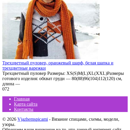
Трехцветный пуловер, оранжевый шарф, белая шапка и
трехцветные варежки
Трехцветный пуловер Размеры: XS(S)M(L)XL(XXL)Размеры
готового изделия: обхват груди — 80(88)96(104)112(120) см,
длина —
0
72
Главная
Карта сайта
Контакты
© 2026
Vjazhemspicami
- Вязание спицами, схемы, модели,
узоры.
Обращаем ваше внимание на то, что данный интернет-сайт