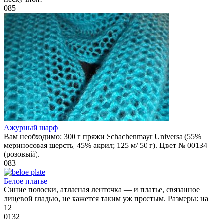
0
85
Ажурный шарф
Вам необходимо: 300 г пряжи Schachenmayr Universa (55%
мериносовая шерсть, 45% акрил; 125 м/ 50 г). Цвет № 00134
(розовый).
0
83
Белое платье
Синие полоски, атласная ленточка — и платье, связанное
лицевой гладью, не кажется таким уж простым. Размеры: на
12
0
132