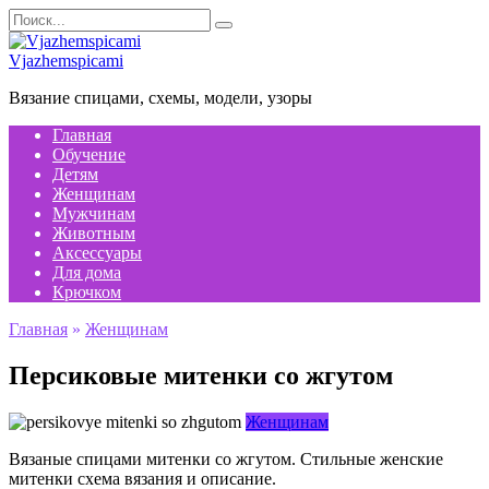
Перейти
Search
к
for:
содержанию
Vjazhemspicami
Вязание спицами, схемы, модели, узоры
Главная
Обучение
Детям
Женщинам
Мужчинам
Животным
Аксессуары
Для дома
Крючком
Главная
»
Женщинам
Персиковые митенки со жгутом
Женщинам
Вязаные спицами митенки со жгутом. Стильные женские
митенки схема вязания и описание.