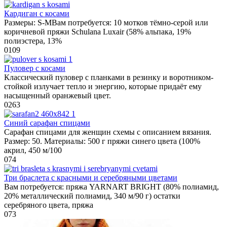
Кардиган с косами
Размеры: S-MВам потребуется: 10 мотков тёмно-серой или
коричневой пряжи Schulana Luxair (58% альпака, 19%
полиэстера, 13%
0
109
Пуловер с косами
Классический пуловер с планками в резинку и воротником-
стойкой излучает тепло и энергию, которые придаёт ему
насыщенный оранжевый цвет.
0
263
Синий сарафан спицами
Сарафан спицами для женщин схемы с описанием вязания.
Размер: 50. Материалы: 500 г пряжи синего цвета (100%
акрил, 450 м/100
0
74
Три браслета с красными и серебряными цветами
Вам потребуется: пряжа YARNART BRIGHT (80% полиамид,
20% металлический полиамид, 340 м/90 г) остатки
серебряного цвета, пряжа
0
73