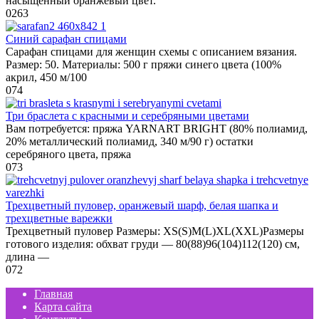
насыщенный оранжевый цвет.
0
263
Синий сарафан спицами
Сарафан спицами для женщин схемы с описанием вязания.
Размер: 50. Материалы: 500 г пряжи синего цвета (100%
акрил, 450 м/100
0
74
Три браслета с красными и серебряными цветами
Вам потребуется: пряжа YARNART BRIGHT (80% полиамид,
20% металлический полиамид, 340 м/90 г) остатки
серебряного цвета, пряжа
0
73
Трехцветный пуловер, оранжевый шарф, белая шапка и
трехцветные варежки
Трехцветный пуловер Размеры: XS(S)M(L)XL(XXL)Размеры
готового изделия: обхват груди — 80(88)96(104)112(120) см,
длина —
0
72
Главная
Карта сайта