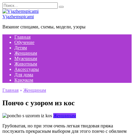
Перейти
Search
к
for:
содержанию
Vjazhemspicami
Вязание спицами, схемы, модели, узоры
Главная
Обучение
Детям
Женщинам
Мужчинам
Животным
Аксессуары
Для дома
Крючком
Главная
»
Женщинам
Пончо с узором из кос
Женщинам
Грубоватая, но при этом очень легкая твидовая пряжа
послужить прекрасным выбором для этого пончо с обилием