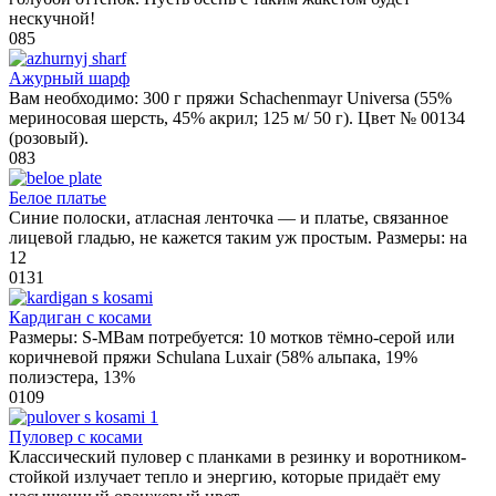
нескучной!
0
85
Ажурный шарф
Вам необходимо: 300 г пряжи Schachenmayr Universa (55%
мериносовая шерсть, 45% акрил; 125 м/ 50 г). Цвет № 00134
(розовый).
0
83
Белое платье
Синие полоски, атласная ленточка — и платье, связанное
лицевой гладью, не кажется таким уж простым. Размеры: на
12
0
131
Кардиган с косами
Размеры: S-MВам потребуется: 10 мотков тёмно-серой или
коричневой пряжи Schulana Luxair (58% альпака, 19%
полиэстера, 13%
0
109
Пуловер с косами
Классический пуловер с планками в резинку и воротником-
стойкой излучает тепло и энергию, которые придаёт ему