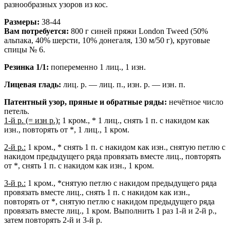
разнообразных узоров из кос.
Размеры:
38-44
Вам потребуется:
800 г синей пряжи London Tweed (50%
альпака, 40% шерсти, 10% донегаля, 130 м/50 г), круговые
спицы № 6.
Резинка 1/1:
попеременно 1 лиц., 1 изн.
Лицевая гладь:
лиц. р. — лиц. п., изн. р. — изн. п.
Патентный узор, пряные и обратные ряды:
нечётное число
петель.
1-й р. (= изн р.):
1 кром., * 1 лиц., снять 1 п. с накидом как
изн., повторять от *, 1 лиц., 1 кром.
2-й р.:
1 кром., * снять 1 п. с накидом как изн., снятую петлю с
накидом предыдущего ряда провязать вместе лиц., повторять
от *, снять 1 п. с накидом как изн., 1 кром.
3-й р.:
1 кром., *снятую петлю с накидом предыдущего ряда
провязать вместе лиц., снять 1 п. с накидом как изн.,
повторять от *, снятую петлю с накидом предыдущего ряда
провязать вместе лиц., 1 кром. Выполнить 1 раз 1-й и 2-й р.,
затем повторять 2-й и 3-й р.