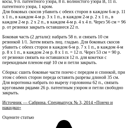
косы, 9 п. патентного узора, 8 п. волнистого узора В, 11 п.
патентного узора, 1 кром.
Для боковых скосов убавить с обеих сторон в каждом 6-м р. 11
х 1 п., в каждом 4-м р. 3 х 1 п., в каждом 2-м p. 2 х 1 п., в
каждом 2-м р. 2 х 2 п., в каждом 4-м р. 4 х 4 п. Через 56 см = 96
р. от резинки закрыть оставшиеся 22 п.
Боковая часть (2 детали): набрать 58 п. и связать 10 см
резинкой 1/1. Затем вязать лиц. гладью. Для боковых скосов
убавить с обеих сторон в каждом 6-м р. 7 х 1 п., в каждом 4-м
р. 8 х 1 п., в каждом 2-м р. 8 x 1 п. = 12 п. Через 53 см = 90 р.
от резинки связать на оставшихся 12 п. для кокетки с
перекидным пленом ещё 10 см и петли закрыть.
Сборка: сшить боковые части пончо с передом и спинкой, при
этом с обеих сторон переда оставить разрезы длиной 35 см.
Для воротника набрать по вырезу горловины 62 п., связать
круговыми рядами 26 р. патентным узором и петли свободно
закрыть.
Источник — Сабрина. Спецвыпуск № 3, 2014 «Пончо и
накидки»
Оцените статью