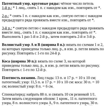
Патентный узор, круговые ряды:
чётное число петель
1-й р.:
* 1 лиц., снять 1 п. с накидом как изн., повторять от *.
2-р.:
* снять 1 п. с накидом как изн., снятую петлю с накидом
предыдущего ряда провязать вместе изн., повторять от *.
3-й р.:
* снятую петлю с накидом предыдущего ряда провязать
вместе лиц., снять 1 п. с накидом как изн., повторять от *.
Выполнить 1 раз 1-й и 2-й р., затем повторять 2-й и 3-й р.
Волнистый узор А и В (ширина 8 п.):
вязать по схемам 1 и 2,
на которых приведены только лиц. р., в изн. р. петли вязать по
рисунку. Повторять с 1-го по 24-й р.
Коса (ширина 30 п.):
вязать по схеме 3, на которой
приведены только лиц. р., в изн. р. петли вязать по рисунку.
Повторить с 1-го по 12-й р.
Плотность вязания.
Лиц гладь: 13 п. и 17 р. = 10 х 10 см;
патентный; узор: 11,5 п. и 17 р. = 10 х 10 см: коса: 30 п. = 10
см; волнистый узор: 8 п. = 6 см.
Спинка/перед: набрать 88 п. и связать 10 см резинкой 1/1.
Затем вязать следующим обозом: 1 кром., 11 п. патентного
узора, 8 п. волнистого узора А, 9 п. патентного узора, 30 п.