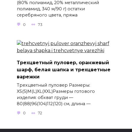
(80% полиамид, 20% металлический
полиамид, 340 м/90 г) остатки
серебряного цвета, пряжа
0
73
Трехцветный пуловер, оранжевый
шарф, белая шапка и трехцветные
варежки
Трехцветный пуловер Размеры:
XS(S)M(L)XL(XXL)Размеры готового
изделия: обхват груди —
80(88)96(104)112(120) см, длина —
0
72