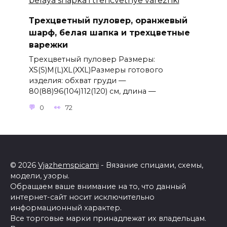
Трехцветный пуловер, оранжевый
шарф, белая шапка и трехцветные
варежки
Трехцветный пуловер Размеры:
XS(S)M(L)XL(XXL)Размеры готового
изделия: обхват груди —
80(88)96(104)112(120) см, длина —
0
72
© 2026
Vjazhemspicami
- Вязание спицами, схемы,
модели, узоры.
Обращаем ваше внимание на то, что данный
интернет-сайт носит исключительно
информационный характер.
Все торговые марки принадлежат их владельцам.