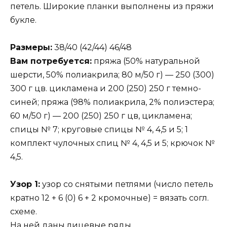
петель. Широкие планки выполнены из пряжи
букле.
Размеры:
38/40 (42/44) 46/48
Вам потребуется:
пряжа (50% натуральной
шерсти, 50% полиакрила; 80 м/50 г) — 250 (300)
300 г цв. цикламена и 200 (250) 250 г темно-
синей; пряжа (98% полиакрила, 2% полиэстера;
60 м/50 г) — 200 (250) 250 г цв, цикламена;
спицы № 7; круговые спицы № 4, 4,5 и 5; 1
комплект чулочных спиц № 4, 4,5 и 5; крючок №
4,5.
Узор 1:
узор со снятыми петлями (число петель
кратно 12 + 6 (0) 6 + 2 кромочные) = вязать согл.
схеме.
На ней даны лицевые ряды.