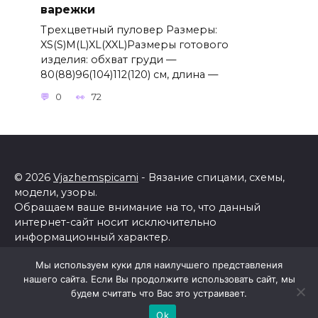
варежки
Трехцветный пуловер Размеры:
XS(S)M(L)XL(XXL)Размеры готового
изделия: обхват груди —
80(88)96(104)112(120) см, длина —
0
72
© 2026
Vjazhemspicami
- Вязание спицами, схемы,
модели, узоры.
Обращаем ваше внимание на то, что данный
интернет-сайт носит исключительно
информационный характер.
Все торговые марки принадлежат их владельцам.
Мы используем куки для наилучшего представления
Все права защищены.
нашего сайта. Если Вы продолжите использовать сайт, мы
Политика конфиденциальности
будем считать что Вас это устраивает.
Ok