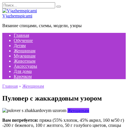
Перейти
Search
к
for:
содержанию
Vjazhemspicami
Вязание спицами, схемы, модели, узоры
Главная
Обучение
Детям
Женщинам
Мужчинам
Животным
Аксессуары
Для дома
Крючком
Главная
»
Женщинам
Пуловер с жаккардовым узором
Женщинам
Вам потребуется:
пряжа (55% хлопок, 45% акрил, 160 м/50 г)
-200 г бежевого, 100 г желтого, 50 г голубого цветов, спицы