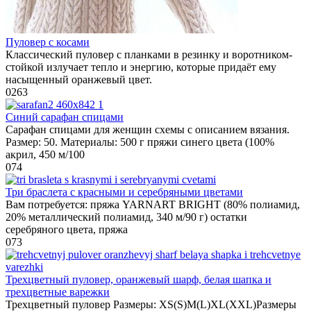
Пуловер с косами
Классический пуловер с планками в резинку и воротником-
стойкой излучает тепло и энергию, которые придаёт ему
насыщенный оранжевый цвет.
0
263
Синий сарафан спицами
Сарафан спицами для женщин схемы с описанием вязания.
Размер: 50. Материалы: 500 г пряжи синего цвета (100%
акрил, 450 м/100
0
74
Три браслета с красными и серебряными цветами
Вам потребуется: пряжа YARNART BRIGHT (80% полиамид,
20% металлический полиамид, 340 м/90 г) остатки
серебряного цвета, пряжа
0
73
Трехцветный пуловер, оранжевый шарф, белая шапка и
трехцветные варежки
Трехцветный пуловер Размеры: XS(S)M(L)XL(XXL)Размеры