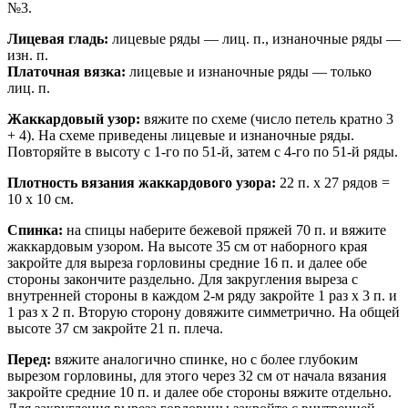
№3.
Лицевая гладь:
лицевые ряды — лиц. п., изнаночные ряды —
изн. п.
Платочная вязка:
лицевые и изнаночные ряды — только
лиц. п.
Жаккардовый узор:
вяжите по схеме (число петель кратно 3
+ 4). На схеме приведены лицевые и изнаночные ряды.
Повторяйте в высоту с 1-го по 51-й, затем с 4-го по 51-й ряды.
Плотность вязания жаккардового узора:
22 п. х 27 рядов =
10 х 10 см.
Спинка:
на спицы наберите бежевой пряжей 70 п. и вяжите
жаккардовым узором. На высоте 35 см от наборного края
закройте для выреза горловины средние 16 п. и далее обе
стороны закончите раздельно. Для закругления выреза с
внутренней стороны в каждом 2-м ряду закройте 1 раз х 3 п. и
1 раз х 2 п. Вторую сторону довяжите симметрично. На общей
высоте 37 см закройте 21 п. плеча.
Перед:
вяжите аналогично спинке, но с более глубоким
вырезом горловины, для этого через 32 см от начала вязания
закройте средние 10 п. и далее обе стороны вяжите отдельно.