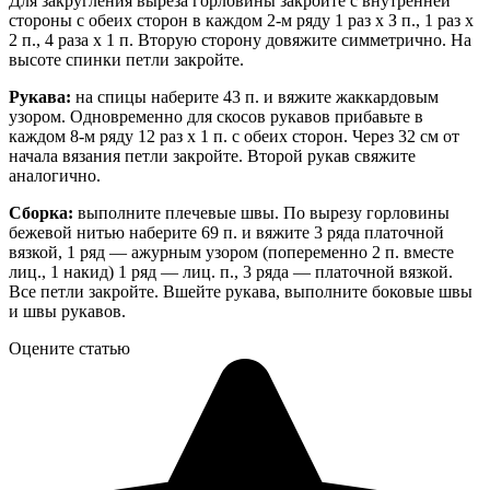
Для закругления выреза горловины закройте с внутренней
стороны с обеих сторон в каждом 2-м ряду 1 раз х З п., 1 раз х
2 п., 4 раза х 1 п. Вторую сторону довяжите симметрично. На
высоте спинки петли закройте.
Рукава:
на спицы наберите 43 п. и вяжите жаккардовым
узором. Одновременно для скосов рукавов прибавьте в
каждом 8-м ряду 12 раз х 1 п. с обеих сторон. Через 32 см от
начала вязания петли закройте. Второй рукав свяжите
аналогично.
Сборка:
выполните плечевые швы. По вырезу горловины
бежевой нитью наберите 69 п. и вяжите 3 ряда платочной
вязкой, 1 ряд — ажурным узором (попеременно 2 п. вместе
лиц., 1 накид) 1 ряд — лиц. п., 3 ряда — платочной вязкой.
Все петли закройте. Вшейте рукава, выполните боковые швы
и швы рукавов.
Оцените статью