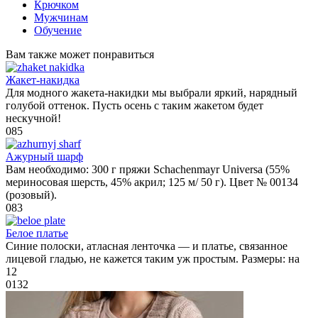
Крючком
Мужчинам
Обучение
Вам также может понравиться
Жакет-накидка
Для модного жакета-накидки мы выбрали яркий, нарядный
голубой оттенок. Пусть осень с таким жакетом будет
нескучной!
0
85
Ажурный шарф
Вам необходимо: 300 г пряжи Schachenmayr Universa (55%
мериносовая шерсть, 45% акрил; 125 м/ 50 г). Цвет № 00134
(розовый).
0
83
Белое платье
Синие полоски, атласная ленточка — и платье, связанное
лицевой гладью, не кажется таким уж простым. Размеры: на
12
0
132