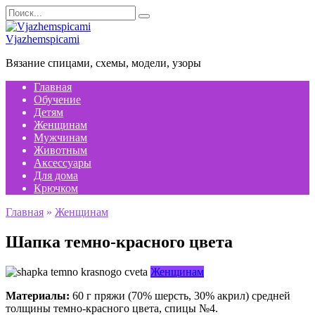
Перейти
Search
к
for:
содержанию
Vjazhemspicami
Вязание спицами, схемы, модели, узоры
Главная
Обучение
Детям
Женщинам
Мужчинам
Животным
Аксессуары
Для дома
Крючком
Главная
»
Женщинам
Шапка темно-красного цвета
Женщинам
Материалы:
60 г пряжи (70% шерсть, 30% акрил) средней
толщины темно-красного цвета, спицы №4.