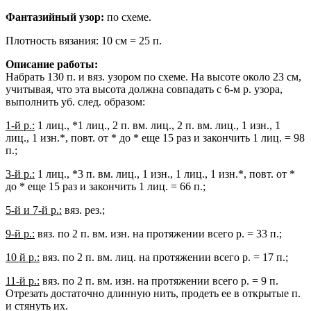
Фантазийный узор:
по схеме.
Плотность вязания: 10 см = 25 п.
Описание работы:
Набрать 130 п. и вяз. узором по схеме. На высоте около 23 см,
учитывая, что эта высота должна совпадать с 6-м р. узора,
выполнить уб. след. образом:
1-й р.:
1 лиц., *1 лиц., 2 п. вм. лиц., 2 п. вм. лиц., 1 изн., 1
лиц., 1 изн.*, повт. от * до * еще 15 раз и закончить 1 лиц. = 98
п.;
3-й р.:
1 лиц., *3 п. вм. лиц., 1 изн., 1 лиц., 1 изн.*, повт. от *
до * еще 15 раз и закончить 1 лиц. = 66 п.;
5-й и 7-й р.:
вяз. рез.;
9-й р.:
вяз. по 2 п. вм. изн. на протяжении всего р. = 33 п.;
10 й р.:
вяз. по 2 п. вм. лиц. на протяжении всего р. = 17 п.;
11-й р.:
вяз. по 2 п. вм. изн. на протяжении всего р. = 9 п.
Отрезать достаточно длинную нить, продеть ее в открытые п.
и стянуть их.