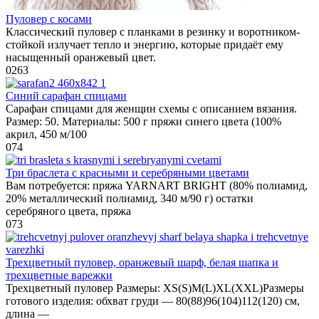
Пуловер с косами
Классический пуловер с планками в резинку и воротником-
стойкой излучает тепло и энергию, которые придаёт ему
насыщенный оранжевый цвет.
0
263
Синий сарафан спицами
Сарафан спицами для женщин схемы с описанием вязания.
Размер: 50. Материалы: 500 г пряжи синего цвета (100%
акрил, 450 м/100
0
74
Три браслета с красными и серебряными цветами
Вам потребуется: пряжа YARNART BRIGHT (80% полиамид,
20% металлический полиамид, 340 м/90 г) остатки
серебряного цвета, пряжа
0
73
Трехцветный пуловер, оранжевый шарф, белая шапка и
трехцветные варежки
Трехцветный пуловер Размеры: XS(S)M(L)XL(XXL)Размеры
готового изделия: обхват груди — 80(88)96(104)112(120) см,
длина —