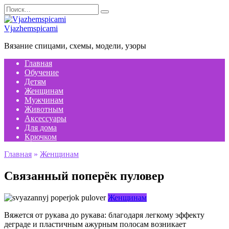
Перейти
Search
к
for:
содержанию
Vjazhemspicami
Вязание спицами, схемы, модели, узоры
Главная
Обучение
Детям
Женщинам
Мужчинам
Животным
Аксессуары
Для дома
Крючком
Главная
»
Женщинам
Связанный поперёк пуловер
Женщинам
Вяжется от рукава до рукава: благодаря легкому эффекту
деграде и пластичным ажурным полосам возникает