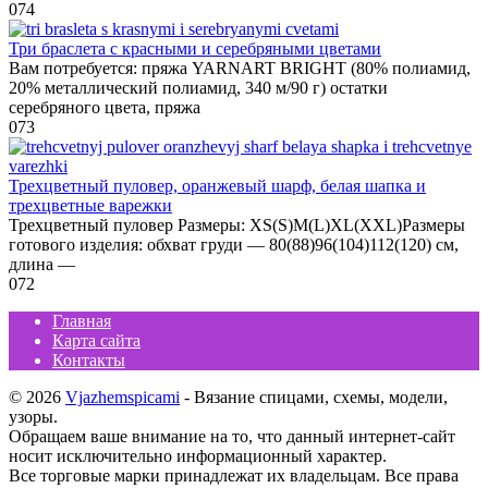
0
74
Три браслета с красными и серебряными цветами
Вам потребуется: пряжа YARNART BRIGHT (80% полиамид,
20% металлический полиамид, 340 м/90 г) остатки
серебряного цвета, пряжа
0
73
Трехцветный пуловер, оранжевый шарф, белая шапка и
трехцветные варежки
Трехцветный пуловер Размеры: XS(S)M(L)XL(XXL)Размеры
готового изделия: обхват груди — 80(88)96(104)112(120) см,
длина —
0
72
Главная
Карта сайта
Контакты
© 2026
Vjazhemspicami
- Вязание спицами, схемы, модели,
узоры.
Обращаем ваше внимание на то, что данный интернет-сайт
носит исключительно информационный характер.
Все торговые марки принадлежат их владельцам. Все права