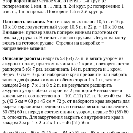
Узор воротника:
четное число петель. 1-й круг. р.:
попеременно 1 изн. п., 1 лиц. п. 2-й круг. р.: попеременно 1
изн. п., 1 п. в прокол. Повторять 1-й и 2-й круг. р.
Плотность вязания.
Узор из ажурных полос: 10,5 п. и 16 р. =
10 х 10 см; лолупатентный узор: 10,5 п. и 22 р. = 10 x 10 см.
Внимание: пуловер вязать поперек единым полотном от
рукава до рукава. Начинать с левого рукава. Левую манжету
вязать на готовом рукаве. Стрелки на выкройке =
направление вязания.
Описание работы:
набрать 53 (63) 73 п. и вязать узором из
ажурных полос, при этом начинать с 1 кром., повторять петли
раппорта 5 (6) 7 раз. заканчивать 1-й п. раппорта и 1 кром.
Через 10 см = 16 р. от наборного края прибавить или набрать
заново для формы кимоно с обеих сторон 1 х 1 п., затем е
каждом 2-м р. 7 х 1 и 8 х 2 п. ив результате расширить
ажурный узор с обеих сторон на 2 раппорта + начальные и
конечные п. соответственно = 101 (111) 121 п. Через 40 см = 64
р. (42,5 см = 68 р.) 45 см = 72 р. от наборного края закрыть для
выреза горловины среднюю п. и сначала вязать на последних
50 (55) 60 п. перед в соответствии с узором, первые 50 (55) 60
п. отложить. Для закругления закрыть с внутреннего края в
каждом 2-м р. 1 х 2 и 2 х 1 п. = 46 (51) 56 п.
Через 50 см = 80 р. (52,5 см = 84 р.) 55 см = 88 р. от наборного