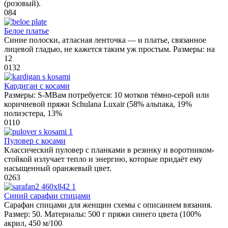
(розовый).
0
84
Белое платье
Синие полоски, атласная ленточка — и платье, связанное
лицевой гладью, не кажется таким уж простым. Размеры: на
12
0
132
Кардиган с косами
Размеры: S-MВам потребуется: 10 мотков тёмно-серой или
коричневой пряжи Schulana Luxair (58% альпака, 19%
полиэстера, 13%
0
110
Пуловер с косами
Классический пуловер с планками в резинку и воротником-
стойкой излучает тепло и энергию, которые придаёт ему
насыщенный оранжевый цвет.
0
263
Синий сарафан спицами
Сарафан спицами для женщин схемы с описанием вязания.
Размер: 50. Материалы: 500 г пряжи синего цвета (100%
акрил, 450 м/100