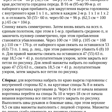
края достигнута середина переда. В 91-м (95-м) 99-м р. от
наборного края прибавить для закругления выреза горловины
с внутреннего края 1 х 1 п., затем в каждом 2-м р. 1 х 1 и 1 х 2
п. и отложить 50 (55> 60 п. через 60 см = 96 р. (62,5 см = 100
р.) 65 см = 104 р.
Спинку вязать симметрично. Затем вновь вязать на всех п.
единым полотном, при этом в 1-м р. прибавить среднюю п, и
закончить пуловер симметрично, при этом прибавления
становятся убавлениями. Через 100 см = 160 р. (105 см = 168
р.) 110 см = 176 р. от наборного края связать на оставшихся 53
(63) 73 п. 1 лиц. р. лиц., при этом равномерно убавить 6 (8) 10
п. Для правой манжеты связать на оставшихся 47 (55) 63 п.
еще 18,5 см = 41 р. полупатентным узором, затем закрыть все
петли по рисунку. Для левой манжеты набрать по наборному
краю 47 (55) 63 п., связать 18,5 см = 41 р. лолупатентным
узором, затем закрыть все петли по рисунку.
Сборка:
для воротника набрать по краю выреза горловины с
внутренней стороны 82 п. на круговые спицы № 8 и вязать
узором воротника круговыми р. Через 8 см от начала вязания
воротника перейти на спицы № 10 и через 18 см от начала
вязания воротника все пвтли нетуго закрыть по рисунку.
Выполнить швы рукавов и боковые швы, при этом верхние
9,5 см шва манжеты выполнить с лицевой стороны. Манжеты
по линии сгиба отвернуть на лицевую сторону и