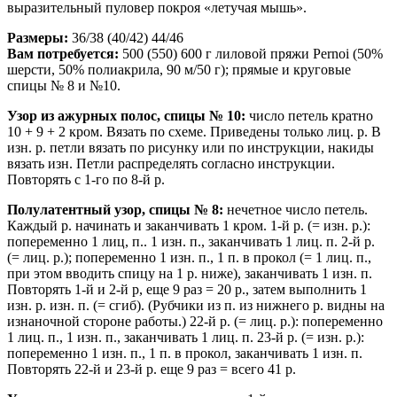
выразительный пуловер покроя «летучая мышь».
Размеры:
36/38 (40/42) 44/46
Вам потребуется:
500 (550) 600 г лиловой пряжи Pernoi (50%
шерсти, 50% полиакрила, 90 м/50 г); прямые и круговые
спицы № 8 и №10.
Узор из ажурных полос, спицы № 10:
число петель кратно
10 + 9 + 2 кром. Вязать по схеме. Приведены только лиц. р. В
изн. р. петли вязать по рисунку или по инструкции, накиды
вязать изн. Петли распределять согласно инструкции.
Повторять с 1-го по 8-й р.
Полулатентный узор, спицы № 8:
нечетное число петель.
Каждый р. начинать и заканчивать 1 кром. 1-й р. (= изн. р.):
попеременно 1 лиц, п.. 1 изн. п., заканчивать 1 лиц. п. 2-й р.
(= лиц. р.); попеременно 1 изн. п., 1 п. в прокол (= 1 лиц. п.,
при этом вводить спицу на 1 р. ниже), заканчивать 1 изн. п.
Повторять 1-й и 2-й р, еще 9 раз = 20 р., затем выполнить 1
изн. р. изн. п. (= сгиб). (Рубчики из п. из нижнего р. видны на
изнаночной стороне работы.) 22-й р. (= лиц. р.): попеременно
1 лиц. п., 1 изн. п., заканчивать 1 лиц. п. 23-й р. (= изн. р.):
попеременно 1 изн. п., 1 п. в прокол, заканчивать 1 изн. п.
Повторять 22-й и 23-й р. еще 9 раз = всего 41 р.