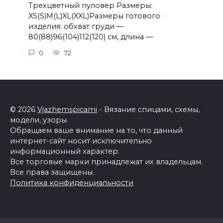
Трехцветный пуловер Размеры:
XS(S)M(L)XL(XXL)Размеры готового
изделия: обхват груди —
80(88)96(104)112(120) см, длина —
0
72
© 2026
Vjazhemspicami
- Вязание спицами, схемы,
модели, узоры.
Обращаем ваше внимание на то, что данный
интернет-сайт носит исключительно
информационный характер.
Все торговые марки принадлежат их владельцам.
Все права защищены.
Политика конфиденциальности