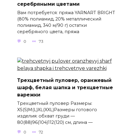
серебряными цветами
Вам потребуется: пряжа YARNART BRIGHT
(80% полиамид, 20% металлический
полиамид, 340 м/90 г) остатки
серебряного цвета, пряжа
0
73
Трехцветный пуловер, оранжевый
шарф, белая шапка и трехцветные
варежки
Трехцветный пуловер Размеры:
XS(S)M(L)XL(XXL)Размеры готового
изделия: обхват груди —
80(88)96(104)112(120) см, длина —
0
72