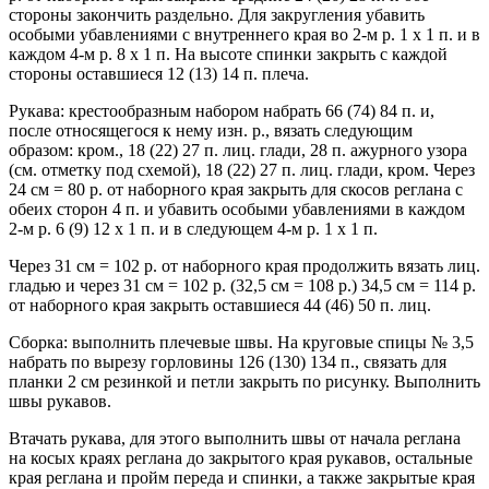
стороны закончить раздельно. Для закругления убавить
особыми убавлениями с внутреннего края во 2-м р. 1 х 1 п. и в
каждом 4-м р. 8 х 1 п. На высоте спинки закрыть с каждой
стороны оставшиеся 12 (13) 14 п. плеча.
Рукава: крестообразным набором набрать 66 (74) 84 п. и,
после относящегося к нему изн. р., вязать следующим
образом: кром., 18 (22) 27 п. лиц. глади, 28 п. ажурного узора
(см. отметку под схемой), 18 (22) 27 п. лиц. глади, кром. Через
24 см = 80 р. от наборного края закрыть для скосов реглана с
обеих сторон 4 п. и убавить особыми убавлениями в каждом
2-м р. 6 (9) 12 х 1 п. и в следующем 4-м р. 1 х 1 п.
Через 31 см = 102 р. от наборного края продолжить вязать лиц.
гладью и через 31 см = 102 р. (32,5 см = 108 р.) 34,5 см = 114 р.
от наборного края закрыть оставшиеся 44 (46) 50 п. лиц.
Сборка: выполнить плечевые швы. На круговые спицы № 3,5
набрать по вырезу горловины 126 (130) 134 п., связать для
планки 2 см резинкой и петли закрыть по рисунку. Выполнить
швы рукавов.
Втачать рукава, для этого выполнить швы от начала реглана
на косых краях реглана до закрытого края рукавов, остальные
края реглана и пройм переда и спинки, а также закрытые края