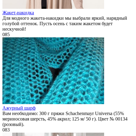
Жакет-накидка
Для модного жакета-накидки мы выбрали яркий, нарядный
голубой оттенок. Пусть осень с таким жакетом будет
нескучной!
0
85
Ажурный шарф
Вам необходимо: 300 г пряжи Schachenmayr Universa (55%
мериносовая шерсть, 45% акрил; 125 м/ 50 г). Цвет № 00134
(розовый).
0
83