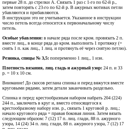
первые 28 п. до стрелки А. Связать 1 раз с 1-го по 62-й р.,
затем повторять с 23-го по 62-й р. В ажурных мотивах петли
убавляются и прибавляются.
В инструкции это не учитывается. Указанное в инструкции
число петель всегда относится к первоначальному числу
петель.
Особые убавления:
в начале ряда после кром. провязать 2 п.
вместе лиц., в конце ряда до кром. выполнить 1 протяжку (=
снять 1 п. как лиц., 1 лиц. и протянуть её через снятую петлю).
Резинка, спицы № 3,5:
попеременно 1 лиц., 1 изн.
Плотность вязания, лиц. гладь и ажурный узор:
24 п. и 33
р. = 10 х 10 см.
Внимание! До скосов реглана спинка и перед вяжутся вместе
круговыми рядами, затем детали заканчивать раздельно.
Спинка и перед: крестообразным набором набрать 204 (224)
244 п., заключить в круг и, вместо относящегося к
крестообразному набору изн. р., связать 1 круговой р. лиц.;
начало кругового ряда = правая боковая линия. Затем вязать
следующим образом: 7 (12) 17 п. лиц. глади, 88 п. ажурного
узора, 14 (24) 34 п. лиц. глади, 88 п. ажурного узора, 7 (12) 17
п. лиц. глади.