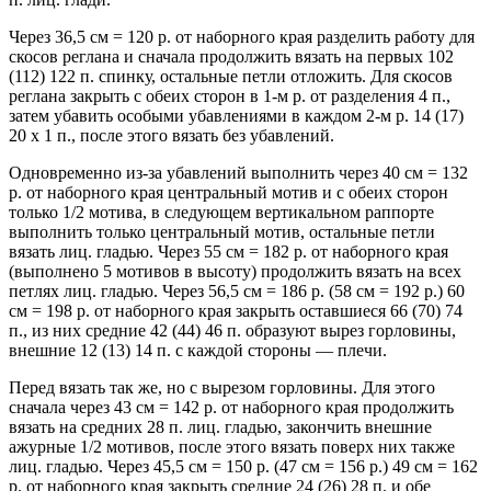
Через 36,5 см = 120 р. от наборного края разделить работу для
скосов реглана и сначала продолжить вязать на первых 102
(112) 122 п. спинку, остальные петли отложить. Для скосов
реглана закрыть с обеих сторон в 1-м р. от разделения 4 п.,
затем убавить особыми убавлениями в каждом 2-м р. 14 (17)
20 х 1 п., после этого вязать без убавлений.
Одновременно из-за убавлений выполнить через 40 см = 132
р. от наборного края центральный мотив и с обеих сторон
только 1/2 мотива, в следующем вертикальном раппорте
выполнить только центральный мотив, остальные петли
вязать лиц. гладью. Через 55 см = 182 р. от наборного края
(выполнено 5 мотивов в высоту) продолжить вязать на всех
петлях лиц. гладью. Через 56,5 см = 186 р. (58 см = 192 р.) 60
см = 198 р. от наборного края закрыть оставшиеся 66 (70) 74
п., из них средние 42 (44) 46 п. образуют вырез горловины,
внешние 12 (13) 14 п. с каждой стороны — плечи.
Перед вязать так же, но с вырезом горловины. Для этого
сначала через 43 см = 142 р. от наборного края продолжить
вязать на средних 28 п. лиц. гладью, закончить внешние
ажурные 1/2 мотивов, после этого вязать поверх них также
лиц. гладью. Через 45,5 см = 150 р. (47 см = 156 р.) 49 см = 162
р. от наборного края закрыть средние 24 (26) 28 п. и обе