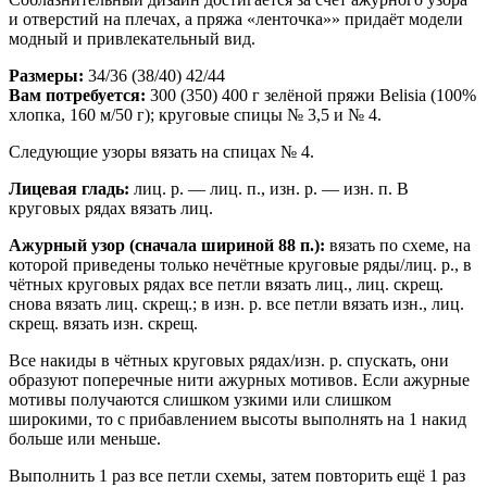
и отверстий на плечах, а пряжа «ленточка»» придаёт модели
модный и привлекательный вид.
Размеры:
34/36 (38/40) 42/44
Вам потребуется:
300 (350) 400 г зелёной пряжи Belisia (100%
хлопка, 160 м/50 г); круговые спицы № 3,5 и № 4.
Следующие узоры вязать на спицах № 4.
Лицевая гладь:
лиц. р. — лиц. п., изн. р. — изн. п. В
круговых рядах вязать лиц.
Ажурный узор (сначала шириной 88 п.):
вязать по схеме, на
которой приведены только нечётные круговые ряды/лиц. р., в
чётных круговых рядах все петли вязать лиц., лиц. скрещ.
снова вязать лиц. скрещ.; в изн. р. все петли вязать изн., лиц.
скрещ. вязать изн. скрещ.
Все накиды в чётных круговых рядах/изн. р. спускать, они
образуют поперечные нити ажурных мотивов. Если ажурные
мотивы получаются слишком узкими или слишком
широкими, то с прибавлением высоты выполнять на 1 накид
больше или меньше.
Выполнить 1 раз все петли схемы, затем повторить ещё 1 раз