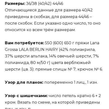
Размеры:
36/38 (40/42) 44/46
Отличающиеся данные для размера 40/42
приведены в скобках, для размера 44/46 –
после скобок. Если указано одно число, то оно
относится ко всем трём размерам.
Вам потребуется:
550 (600) 650 г пряжи Lana
Grossa LALA BERLIN HAIRY (42% полиакрила,
37% шерсти альпака, 14% овечьей шерсти, 7%
полиамида, 80 м/50 г) цвета верблюжьей
шерсти (цв. 3); прямые спицы № 7; крючок № 6.
Узор для планок:
попеременно 1 лиц., 1 изн.
Узор с шишечками:
число петель кратно 6 + 2
кром. Вязать по схеме, на которой приведены
лиц. и изн. р.