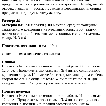
придаст вам легкое романтическое настроение. Не забудьте об
отделке изделия — тесьма из замши и деревянные пуговицы
прекрасно подойдут к этому жакету.
Размер:
44
Материалы:
550 г пряжи (100% акрил) средней толщины
секционного крашения в натуральных тонах и 50 г пряжи
песочного цвета, 4 деревянные пуговицы, тесьма из замши.,
спицы № 3 и 4.
Плотность вязания:
10 см = 19 п.
Описание вязания женского жакета
Спинка
На спицы № 3 нитью песочного цвета набрать 90 п. и связать
12 р. рез. Продолжить вяз. спицами № 4 нитью секционного
крашения лиц. гл. На высоте 34 см закрыть для пройм с обеих
сторон по 2 п. На общей высоте 57 см закрыть по 26 п. для
каждого плеча, 34 п. для горловины и закончить вяз.
Правая полочка
На спицы № 3 нитью песочного цвета набрать 51 п. и связать
12 р. рез. Продолжить вяз. спицами № 4 нитью секционного
крашения, выполняя 7 п. планки застежки рез. нитью