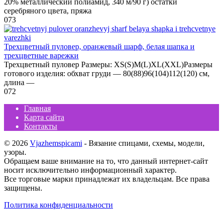
20% металлический полиамид, 340 м/90 г) остатки
серебряного цвета, пряжа
0
73
Трехцветный пуловер, оранжевый шарф, белая шапка и
трехцветные варежки
Трехцветный пуловер Размеры: XS(S)M(L)XL(XXL)Размеры
готового изделия: обхват груди — 80(88)96(104)112(120) см,
длина —
0
72
Главная
Карта сайта
Контакты
© 2026
Vjazhemspicami
- Вязание спицами, схемы, модели,
узоры.
Обращаем ваше внимание на то, что данный интернет-сайт
носит исключительно информационный характер.
Все торговые марки принадлежат их владельцам. Все права
защищены.
Политика конфиденциальности