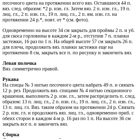
песочного цвета на протяжении всего вяз. Оставшиеся 44 п.
вяз. след. образом: *2 р. изн. гл. Затем вяз. 2 п. изн. гл., 19 п.
лиц. гл., 2 п. изн. гл., 19 п. лиц. гл., 2 п. вм. изн. гл. на
протяжении 24 р.*, повт. от * (см. фото).
Одновременно на высоте 34 см закрыть для проймы 2 п. и уб.
для скоса горловины в каждом 2-м р., отступив 7 п. планки
застежки, 16 раз по 1 п. На общей высоте 57 см закрыть 26 п.
для плеча, продолжить вяз. планки застежки еще на
протяжении 8 см, закрыть все п. по рисунку и закончить вяз.
Левая полочка
Вяз. симметрично правой.
Рукава
На спицы № 3 нитью песочного цвета набрать 49 п. и связать
12 р. рез. Продолжить вяз. спицами № 4 нитью секционного
крашения, выполнить 2 р. изн. гл., затем распределить п. след.
образом: 13 п. лиц. гл., 2 п. изн. гл., 19 п. лиц. гл., 2 п. изн. гл.,
13 п. лиц. гл. Вяз. таким образом на протяжении 24 р. Связать
2 р. изн. гл. и продолжить вяз. лиц. гл., одновременно приб. с
обеих сторон в каждом 4-м р. 16 раз по 1 п. На высоте 36 см
закрыть все п. и закончить вяз.
Сборка