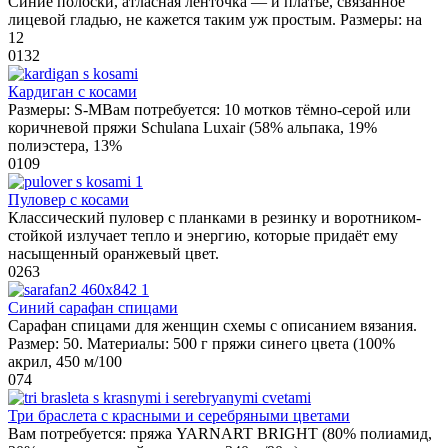
Синие полоски, атласная ленточка — и платье, связанное
лицевой гладью, не кажется таким уж простым. Размеры: на
12
0
132
Кардиган с косами
Размеры: S-MВам потребуется: 10 мотков тёмно-серой или
коричневой пряжи Schulana Luxair (58% альпака, 19%
полиэстера, 13%
0
109
Пуловер с косами
Классический пуловер с планками в резинку и воротником-
стойкой излучает тепло и энергию, которые придаёт ему
насыщенный оранжевый цвет.
0
263
Синий сарафан спицами
Сарафан спицами для женщин схемы с описанием вязания.
Размер: 50. Материалы: 500 г пряжи синего цвета (100%
акрил, 450 м/100
0
74
Три браслета с красными и серебряными цветами
Вам потребуется: пряжа YARNART BRIGHT (80% полиамид,