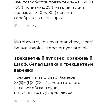
Вам потребуется: пряжа YARNART BRIGHT
(80% полиамид, 20% металлический
полиамид, 340 м/90 г) остатки
серебряного цвета, пряжа
0
73
Трехцветный пуловер, оранжевый
шарф, белая шапка и трехцветные
варежки
Трехцветный пуловер Размеры:
XS(S)M(L)XL(XXL)Размеры готового
изделия: обхват груди —
80(88)96(104)112(120) см, длина —
0
72